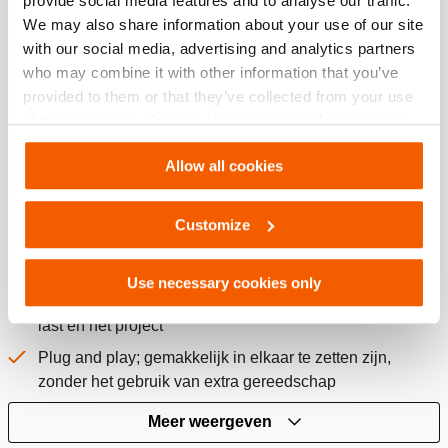
provide social media features and to analyse our traffic.
Lage constructiehoogte; totale hoogte is 56 mm (2.20
We may also share information about your use of our site
inches)
with our social media, advertising and analytics partners
Efficiënt bij een beperkte insteekruimte
who may combine it with other information that you’ve
provided to them or that they’ve collected from your use
Lichtgewicht componenten met optimaal geplaatste
of their services. You can change your preferences via
handvatten
Settings. See our
cookiestatement
.
Gemakkelijk door één of twee personen te dragen,
Allow all cookies
hanteren, positioneren en in elkaar te zetten zijn (geen
vorkheftruck nodig)
Customize
Reduceert de fysieke last
Modulair systeem
Use necessary cookies only
Gemakkelijk uit te breiden naar gelang de grootte van de
last en het project
Plug and play; gemakkelijk in elkaar te zetten zijn,
zonder het gebruik van extra gereedschap
Meer weergeven