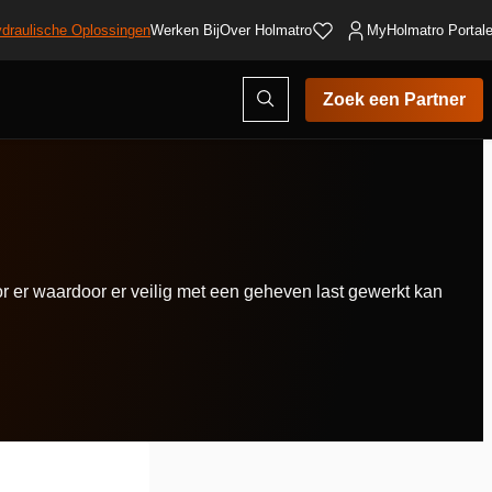
draulische Oplossingen
Werken Bij
Over Holmatro
MyHolmatro Portal
Open
Zoek een Partner
zoekvenster
r er waardoor er veilig met een geheven last gewerkt kan