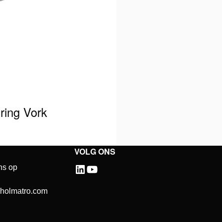
ring Vork
 vork kan de operator de
VOLG ONS
gen in de juiste positie op de
ns op
der van het herspoorsysteem
ls
 terwijl …
@holmatro.com