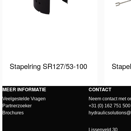
Stapelring SR127/53-100
Stapel
De stapelringen worden gebruikt om
Met deze
MEER INFORMATIE
CONTACT
het voertuig mechanisch te
stapelrin
Veelgestelde Vragen
Neem contact met o
vergrendelen, zodat operators veilig
hefcilin
Zie details
Zie detai
Partnerzoeker
+31 (0) 162 751 500
onder een geheven last kunnen
plaatsen,
Brochures
hydraulicsolutions
werken. De …
Lissenveld 30