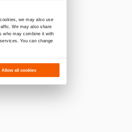
 cookies, we may also use
traffic. We may also share
ers who may combine it with
r services. You can change
27/53-50
Allow all cookies
n gebruikt om
h te
rators veilig
t kunnen