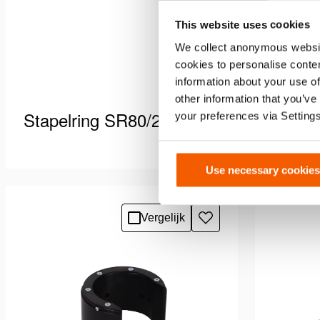
This website uses cookies
We collect anonymous websit
cookies to personalise conten
information about your use of
other information that you’ve
Stapelring SR80/28-50
Stape
your preferences via Setting
Use necessary cookies
De stapelringen worden gebruikt om
De stape
de last of het voertuig mechanisch te
de last o
vergrendelen, zodat operators veilig
vergrende
Zie details
Zie detai
Vergelijk
Toevoegen
onder een geheven last …
onder ee
aan
verlanglijst