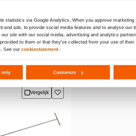
e statistics via Google Analytics. When you approve marketing
t and ads, to provide social media features and to analyse our 
 our site with our social media, advertising and analytics partn
 provided to them or that they’ve collected from your use of thei
lring SR80/28-100
Stapelring SR1
s. See our
cookiestatement
.
 only
Customize
lringen worden gebruikt om
De stapelringen worde
f het voertuig mechanisch te
het voertuig mechanisc
len, zodat operators veilig
vergrendelen, zodat ope
ls
Zie details
Vergelijk
Toevoegen
n geheven last …
onder een geheven las
aan
werken. De …
verlanglijst