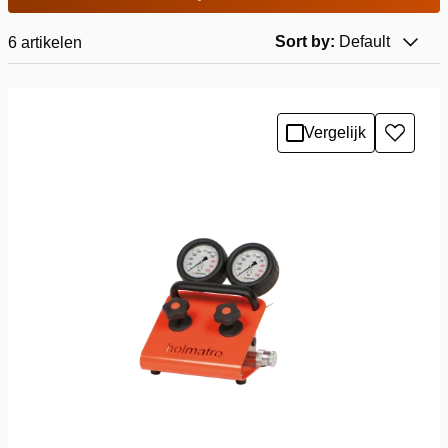
Sort by:
Default
6
artikelen
Vergelijk
Toevo
aan
verlang