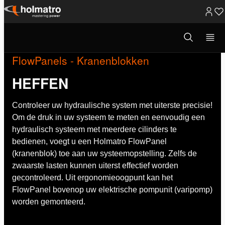
Ga
naar
Open
zoekvenster
inhoud
FlowPanels - Kranenblokken
HEFFEN
Controleer uw hydraulische system met uiterste precisie!
Om de druk in uw systeem te meten en eenvoudig een
hydraulisch systeem met meerdere cilinders te
bedienen, voegt u een Holmatro FlowPanel
(kranenblok) toe aan uw systeemopstelling. Zelfs de
zwaarste lasten kunnen uiterst effectief worden
gecontroleerd. Uit ergonomieoogpunt kan het
FlowPanel bovenop uw elektrische pompunit (varipomp)
worden gemonteerd.