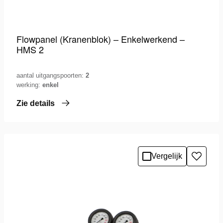
Flowpanel (Kranenblok) – Enkelwerkend –
HMS 2
aantal uitgangspoorten:
2
werking:
enkel
Zie details
Vergelijk
Toevo
aan
verlang