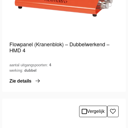
Flowpanel (Kranenblok) – Dubbelwerkend –
HMD 4
aantal uitgangspoorten:
4
werking:
dubbel
Zie details
Vergelijk
Toevo
aan
verlang