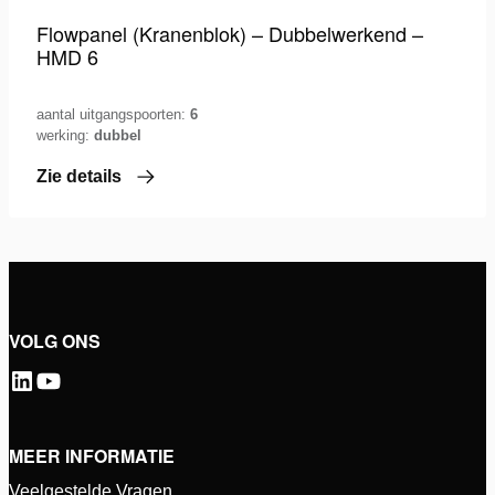
Flowpanel (Kranenblok) – Dubbelwerkend –
HMD 6
aantal uitgangspoorten:
6
werking:
dubbel
Zie details
VOLG ONS
MEER INFORMATIE
Veelgestelde Vragen