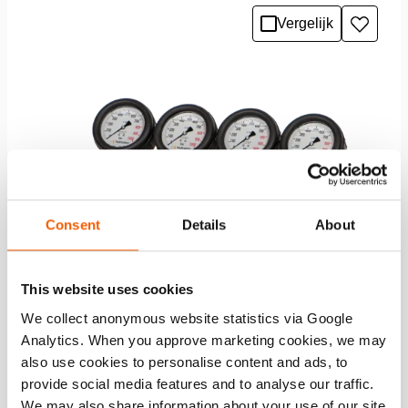
Vergelijk
Toevo
aan
verlang
Consent
Details
About
This website uses cookies
We collect anonymous website statistics via Google
Analytics. When you approve marketing cookies, we may
also use cookies to personalise content and ads, to
Flowpanel (Kranenblok) – Enkelwerkend –
provide social media features and to analyse our traffic.
HMS 4
We may also share information about your use of our site