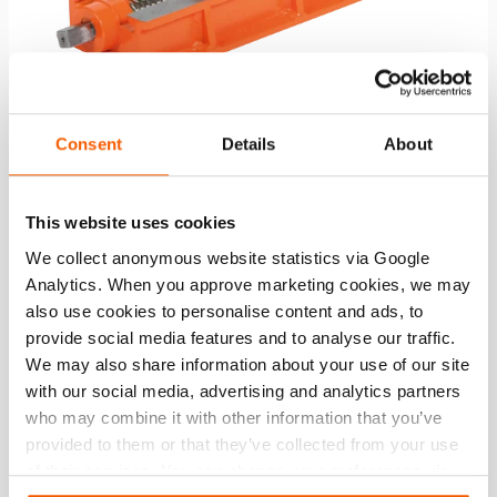
Consent
Details
About
Traversebalk TB 2530
This website uses cookies
We collect anonymous website statistics via Google
Zie details
Analytics. When you approve marketing cookies, we may
also use cookies to personalise content and ads, to
provide social media features and to analyse our traffic.
We may also share information about your use of our site
with our social media, advertising and analytics partners
Vergelijk
Toevo
who may combine it with other information that you’ve
aan
provided to them or that they’ve collected from your use
verlang
of their services. You can change your preferences via