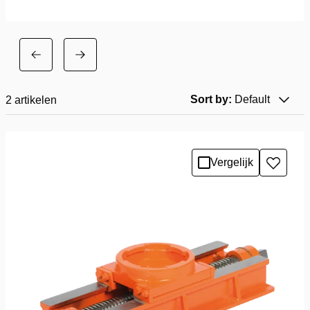
Sort by:
Default
2
artikelen
Vergelijk
Toevo
aan
verlang