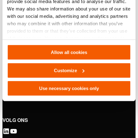
provide social media features and to analyse our traffic.
We may also share information about your use of our site
with our social media, advertising and analytics partners
who may combine it with other information that you’ve
provided to them or that they’ve collected from your use
of their services. You can change your preferences via
Multifunctionele cilinderset HIK 10 M
Settings. See our
cookiestatement
.
Allow all cookies
Zie details
Customize
Use necessary cookies only
VOLG ONS