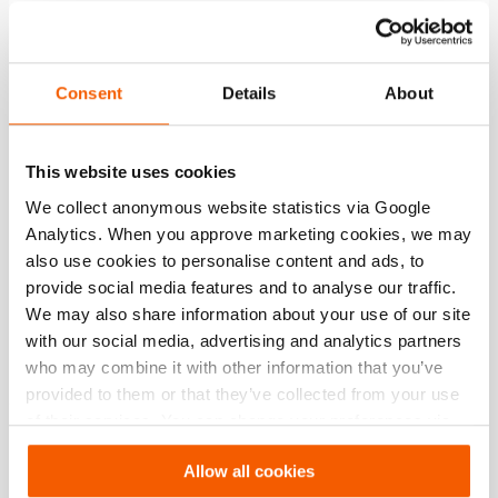
Afmetingen, gewicht en temperatuur
Consent
Details
About
Technische tekening afmetingen
This website uses cookies
Technical Drawing
We collect anonymous website statistics via Google
Analytics. When you approve marketing cookies, we may
Stacking Ring, Technical Drawing
also use cookies to personalise content and ads, to
provide social media features and to analyse our traffic.
JPG
288.6 KB
We may also share information about your use of our site
Download
with our social media, advertising and analytics partners
who may combine it with other information that you’ve
provided to them or that they’ve collected from your use
of their services. You can change your preferences via
Functies
Settings. See our
cookiestatement
.
Allow all cookies
Kenmerken en voordelen