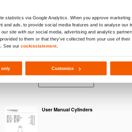
e statistics via Google Analytics. When you approve marketing
t and ads, to provide social media features and to analyse our 
 our site with our social media, advertising and analytics partn
 provided to them or that they’ve collected from your use of thei
erring; een combinatie van een
Draadbeschermer
s. See our
cookiestatement
.
ure afdichting en een extreem sterk
het cilinderhuis 
etlager voor een langere levensduur
ing 2)
 only
Customize
Meer weergeven
User Manual Cylinders