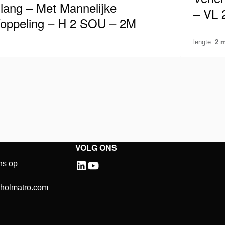
lang – Met Mannelijke
– VL 
oppeling – H 2 SOU – 2M
lengte:
2 
lmatro slang geschikt voor 700 Bar / 10.000
Holmatro
i, voorzien van mannelijke koppeling aan één
Psi voor
teinde. Bij het werken met…
vrouweli
e details
Zie detai
VOLG ONS
ns op
@holmatro.com