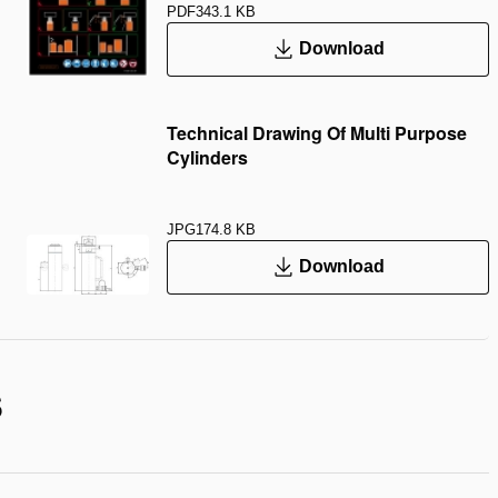
PDF
343.1 KB
Download
Technical Drawing Of Multi Purpose
Cylinders
JPG
174.8 KB
Download
S