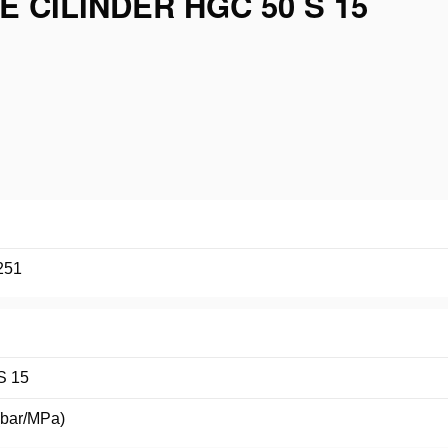
 CILINDER HGC 50 S 15
251
S 15
(bar/MPa)