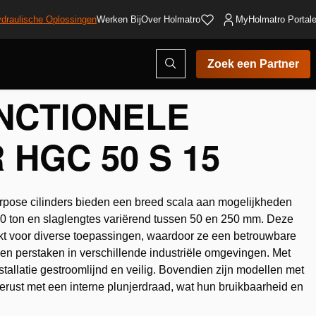
draulische Oplossingen
Werken Bij
Over Holmatro
MyHolmatro Portal
Open
Zoek een Partner
zoekvenster
NCTIONELE
 HGC 50 S 15
rpose cilinders bieden een breed scala aan mogelijkheden
100 ton en slaglengtes variërend tussen 50 en 250 mm. Deze
hikt voor diverse toepassingen, waardoor ze een betrouwbare
- en perstaken in verschillende industriële omgevingen. Met
tallatie gestroomlijnd en veilig. Bovendien zijn modellen met
erust met een interne plunjerdraad, wat hun bruikbaarheid en