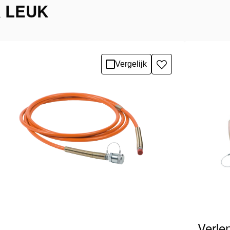
K LEUK
Vergelijk
Toevoegen
aan
verlanglijst
Verle