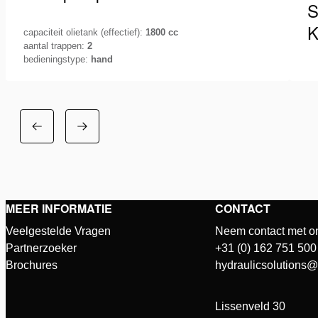
S
K
capaciteit olietank (effectief):
1800 cc
aantal trappen:
2
bedieningstype:
hand
De Holmatro PA hand- en voetpompserie biedt u
Ho
een compacte, ergonomische en efficiënte
Ps
pompunit met een hoge olieopbrengst in zowel…
ui
Zie details
Zi
MEER INFORMATIE
CONTACT
Veelgestelde Vragen
Neem contact met o
Partnerzoeker
+31 (0) 162 751 500
Brochures
hydraulicsolutions
Lissenveld 30