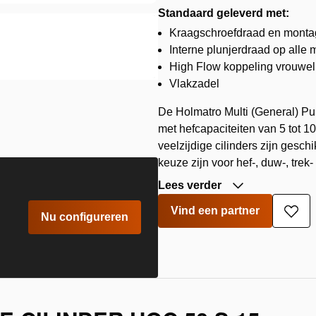
Standaard geleverd met:
Kraagschroefdraad en montag
Interne plunjerdraad op alle 
High Flow koppeling vrouweli
Vlakzadel
De Holmatro Multi (General) Pu
met hefcapaciteiten van 5 tot 
veelzijdige cilinders zijn gesc
keuze zijn voor hef-, duw-, trek
Lees verder
Vind een partner
Toe
Nu configureren
aan
verla