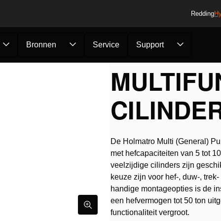
Redding
Hy
Bronnen
Service
Support
rs
/
Multifunctionele ...
MULTIFU
CILINDER
De Holmatro Multi (General) Pu
met hefcapaciteiten van 5 tot 
veelzijdige cilinders zijn gesc
keuze zijn voor hef-, duw-, trek
handige montageopties is de ins
een hefvermogen tot 50 ton uitg
functionaliteit vergroot.