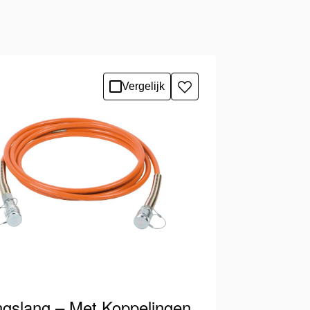
Vergelijk
Toevoegen
aan
verlanglijst
ngslang – Met Koppelingen