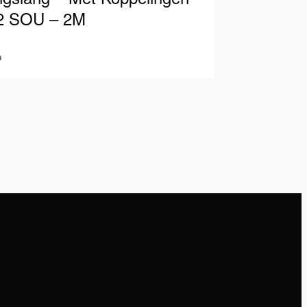
2 SOU – 2M
m
 slang geschikt voor 700 Bar / 10.000
zien van zowel mannelijke als
jke koppelingen. Zo kunt u altijd…
ls