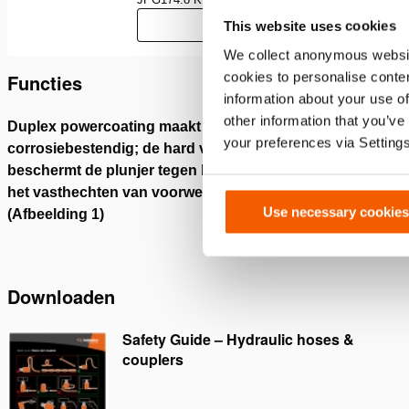
Download
This website uses cookies
We collect anonymous websit
cookies to personalise conten
Functies
information about your use of
other information that you’ve
Duplex powercoating maakt de plunjer
Duo pow
your preferences via Setting
corrosiebestendig; de hard verchroomde toplaag
superie
beschermt de plunjer tegen krassen en voorkomt
composi
het vasthechten van voorwerpen zoals lasspatten
(Afbeeld
Use necessary cookies
(Afbeelding 1)
Downloaden
Safety Guide – Hydraulic hoses &
couplers