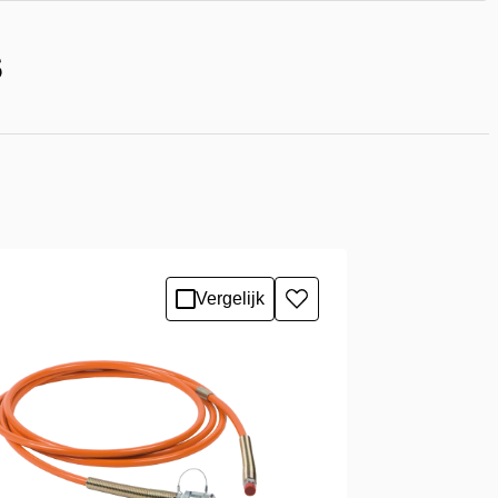
S
Vergelijk
Toevoegen
aan
verlanglijst