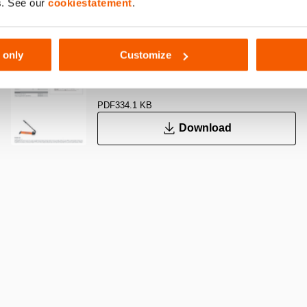
s. See our
cookiestatement
.
PA 18 H 2, Specificatieblad, A4
 only
Customize
metrisch
PDF
334.1 KB
Download