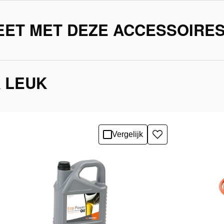
EET MET DEZE ACCESSOIRE
K LEUK
Vergelijk
Toevoegen
aan
verlanglijst