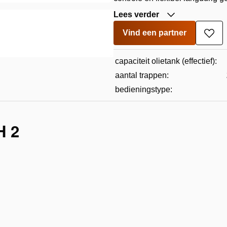
Lees verder
Vind een partner
Toe
aan
verla
capaciteit olietank (effectief):
aantal trappen:
bedieningstype:
H 2