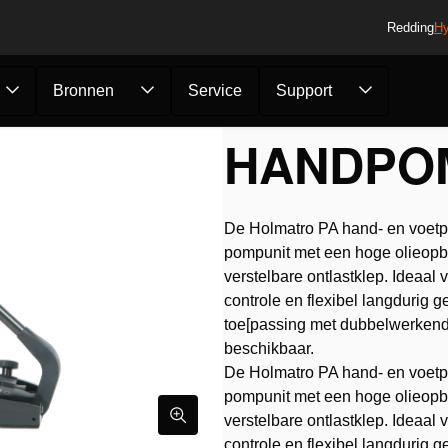
Redding
Hy
Bronnen
Service
Support
en
/
Handpomp PA 18 H ...
HANDPOM
De Holmatro PA hand- en voetp
pompunit met een hoge olieopbr
verstelbare ontlastklep. Ideaal 
controle en flexibel langdurig 
toe[passing met dubbelwerkend
beschikbaar.
De Holmatro PA hand- en voetp
pompunit met een hoge olieopbr
verstelbare ontlastklep. Ideaal 
controle en flexibel langdurig g