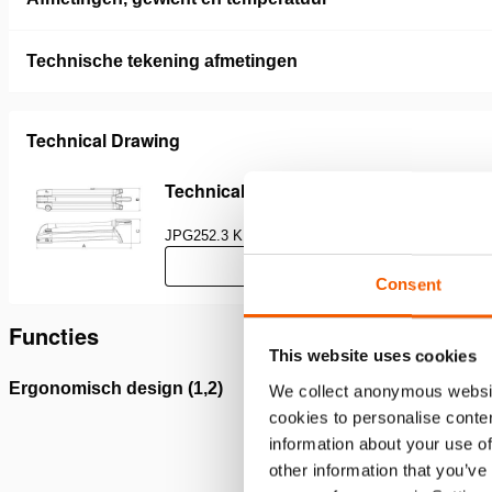
Technische tekening afmetingen
Technical Drawing
Technical Drawing Pump PA 18 H 2
JPG
252.3 KB
Download
Consent
Functies
This website uses cookies
Ergonomisch design (1,2)
Lichtge
We collect anonymous websit
cookies to personalise conten
information about your use of
other information that you’ve