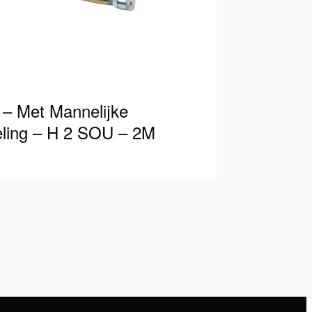
 – Met Mannelijke
ling – H 2 SOU – 2M
 slang geschikt voor 700 Bar / 10.000
rzien van mannelijke koppeling aan één
. Bij het werken met…
ls