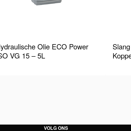
ydraulische Olie ECO Power
Slang
SO VG 15 – 5L
Koppe
ydraulische olie ECO Power, DIN 515244.3
Holmatro
LP, flacon van 5 liter • Volledig minerale olie •
Psi, voo
ptimale smeereigenschappen • Uitstekende…
uiteinde
e details
Zie detai
VOLG ONS