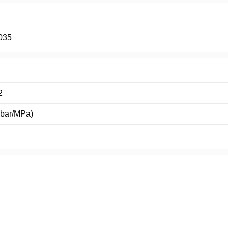
035
2
(bar/MPa)