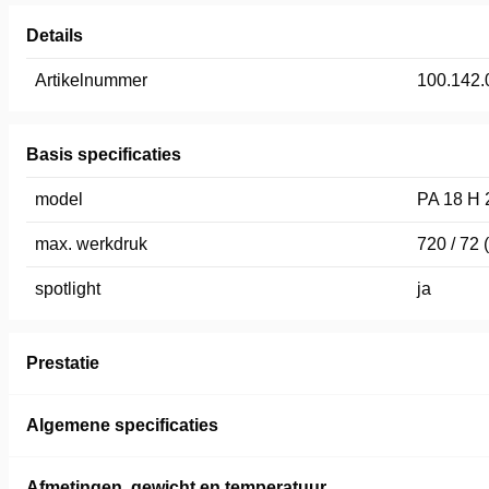
Details
Artikelnummer
100.142.
Basis specificaties
model
PA 18 H 
max. werkdruk
720 / 72 
spotlight
ja
Prestatie
Algemene specificaties
Afmetingen, gewicht en temperatuur