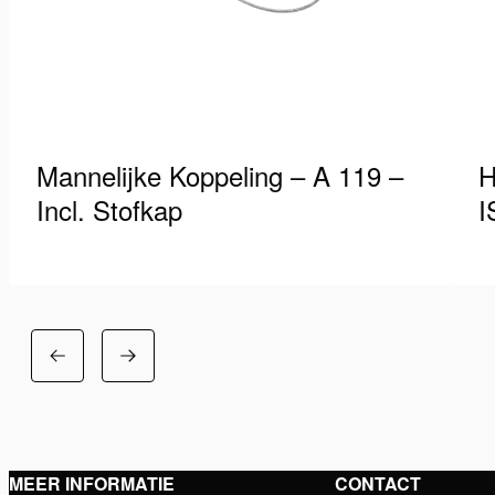
Mannelijke Koppeling – A 119 –
H
Incl. Stofkap
I
High Flow koppeling, mannelijk, inclusief stalen
H
stofkap • Aansluiting: 3/8″ NPT inwendig •
HV
Passend op: A 118, A 134N en…
O
Zie details
Zi
MEER INFORMATIE
CONTACT