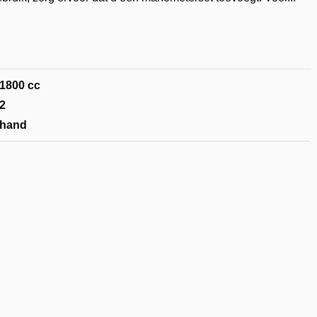
voegen
nglijst
1800 cc
2
hand