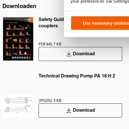
your preferences via Setting
Downloaden
Safety Guide – Hydraulic hoses &
Use necessary cookies
couplers
PDF
445.7 KB
Download
Technical Drawing Pump PA 18 H 2
JPG
252.3 KB
Download