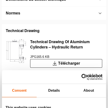
Normes
Technical Drawing
Technical Drawing Of Aluminium
Cylinders – Hydraulic Return
JPG
165.6 KB
Télécharger
Caractéristiques
Consent
Details
About
Jusqu’à 50 % plus légers que les vérins en acier - facile
et ergonomique
This website uses cookies