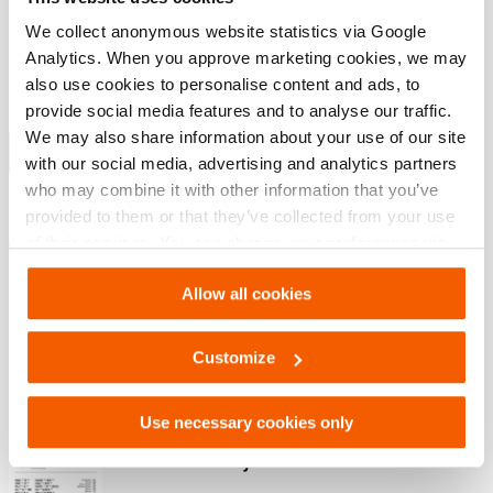
Anneau Duo power ; une combinaison d’un joint
We collect anonymous website statistics via Google
supérieur et d’un roulement composite extrêmement
Analytics. When you approve marketing cookies, we may
solide pour une durée de vie plus longue
also use cookies to personalise content and ads, to
La tête XL protège de manière optimale le piston et guide
provide social media features and to analyse our traffic.
la charge le plus efficacement possible
We may also share information about your use of our site
Afficher plus
with our social media, advertising and analytics partners
who may combine it with other information that you’ve
provided to them or that they’ve collected from your use
Téléchargements
of their services. You can change your preferences via
Settings. See our
cookiestatement
.
Safety Guide – Hydraulic hoses & couplers
Allow all cookies
Customize
PDF
445.7 KB
Télécharger
Use necessary cookies only
User Manual Cylinders