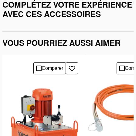
COMPLÉTEZ VOTRE EXPÉRIENCE
AVEC CES ACCESSOIRES
VOUS POURRIEZ AUSSI AIMER
Comparer
Comp
Ajouter
à
la
liste
de
souhaits