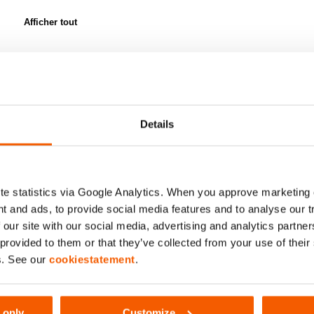
Afficher tout
Details
Sor
Affichage du résultat unique
e statistics via Google Analytics. When you approve marketing
t and ads, to provide social media features and to analyse our 
 our site with our social media, advertising and analytics partn
 provided to them or that they’ve collected from your use of thei
s. See our
cookiestatement
.
 only
Customize