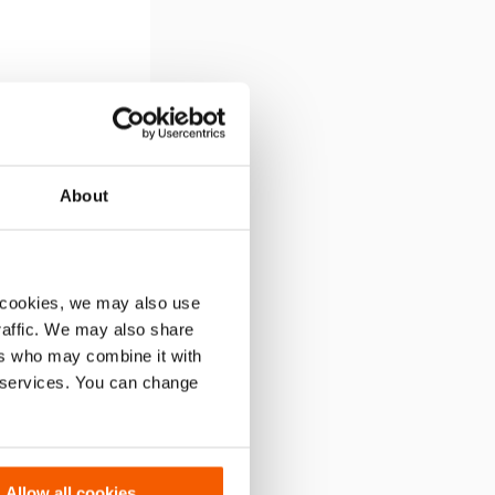
About
t by:
Default
 cookies, we may also use
traffic. We may also share
ers who may combine it with
r services. You can change
Allow all cookies