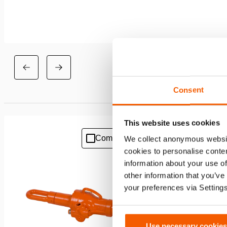
Consent
This website uses cookies
Comparer
We collect anonymous websit
Ajouter
cookies to personalise conten
à
la
information about your use of
liste
other information that you’ve
de
your preferences via Setting
souhaits
Use necessary cookies