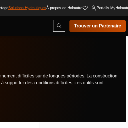
etage
Solutions Hydrauliques
À propos de Holmatro
Portails MyHolmat
Ouvrir
Trouver un Partenaire
la
fenêtre
de
recherche
onnement difficiles sur de longues périodes. La construction
 supporter des conditions difficiles, ces outils sont