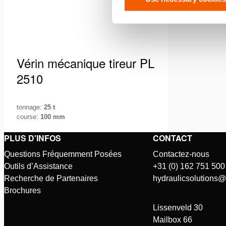
Vérin mécanique tireur PL
2510
tonnage:
25 t
course:
100 mm
Le vérin à tirer fait partie de la gamme
PLUS D'INFOS
CONTACT
d’outils mécaniques d’Holmatro et est
Questions Fréquemment Posées
Contactez-nous
conçu pour résister à des conditions …
Voir les détails
Outils d’Assistance
+31 (0) 162 751 500
Recherche de Partenaires
hydraulicsolutions
Brochures
Lissenveld 30
Mailbox 66