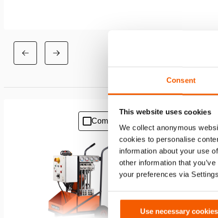
Consent
This website uses cookies
Comparer
Ajouter
We collect anonymous websit
à
cookies to personalise conten
la
information about your use of
liste
de
other information that you’ve
souhaits
your preferences via Setting
Use necessary cookies