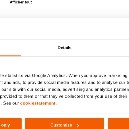
Afficher tout
Sor
2
articles
Details
Comparer
Ajouter
e statistics via Google Analytics. When you approve marketing
à
t and ads, to provide social media features and to analyse our 
la
 our site with our social media, advertising and analytics partn
liste
de
 provided to them or that they’ve collected from your use of thei
souhaits
s. See our
cookiestatement
.
 only
Customize