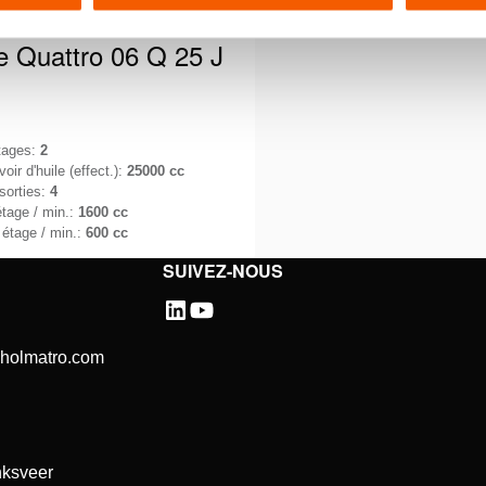
 Quattro 06 Q 25 J
tages:
2
oir d'huile (effect.):
25000 cc
sorties:
4
étage / min.:
1600 cc
 étage / min.:
600 cc
SUIVEZ-NOUS
 travaille dans des
s difficiles et que le temps est
a priorité est de garantir un
détails
nement …
@holmatro.com
ksveer