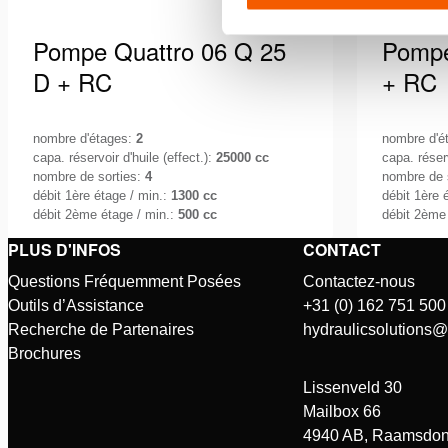
Pompe Quattro 06 Q 25
Pompe
D + RC
+ RC
nombre d'étages:
2
nombre d'é
capa. réservoir d'huile (effect.):
25000 cc
capa. réserv
nombre de sorties:
4
nombre de 
débit 1ère étage / min.:
1300 cc
débit 1ère 
débit 2ème étage / min.:
500 cc
débit 2ème
PLUS D'INFOS
CONTACT
Quand on travaille dans des
Quand on
conditions difficiles et que le temps est
condition
Questions Fréquemment Posées
Contactez-nous
compté, la priorité est de garantir un
compté, l
Outils d’Assistance
+31 (0) 162 751 500
Voir les détails
Voir les 
environnement …
environ
Recherche de Partenaires
hydraulicsolutions
Brochures
Lissenveld 30
Mailbox 66
4940 AB, Raamsdon