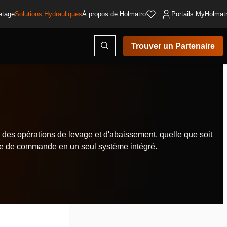
etage
Solutions Hydrauliques
À propos de Holmatro
Portails MyHolmat
Ouvrir
Trouver un Partenaire
la
fenêtre
de
recherche
 des opérations de levage et d'abaissement, quelle que soit
able de commande en un seul système intégré.