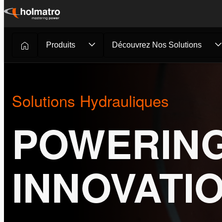
Passer
au
contenu
Produits
Découvrez Nos Solutions
Solutions Hydrauliques
POWERIN
INNOVATI