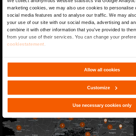
We collect anonymous website statistics via Google Analyt
Nos Partenaires locaux spécialisés en Solutions
marketing cookies, we may also use cookies to personalise c
Hydrauliques sont à votre disposition pour répondre à vos
social media features and to analyse our traffic. We may als
demandes de vente et de service.
your use of our site with our social media, advertising and 
combine it with other information that you’ve provided to them
from your use of their services. You can change your prefere
Trouver un Partenaire
cookiestatement
.
Allow all cookies
Customize
Use necessary cookies only