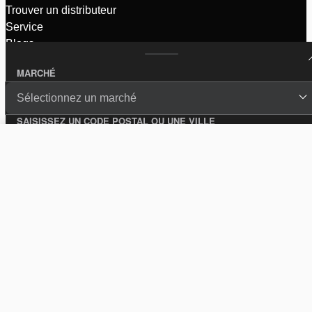
Trouver un distributeur
Service
Blogs
Brochures
MARCHÉ
Sélectionnez un marché
CONTACT
SAISISSEZ UN CODE POSTAL OU UNE VILLE
Contactez-nous
+31 (0) 162 589 200
rescue@holmatro.com
Comparer les produits (%d)
Clear all
Zalmweg 30
Boîte Postale 66
4940 AA, Raamsdonksveer
Pays-Bas
INTL - Français
© Holmatro 2026 - Tous droits réservés