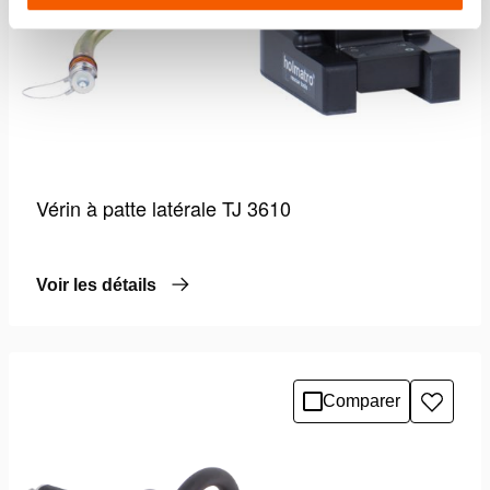
Vérin à patte latérale TJ 3610
Voir les détails
Comparer
Ajoute
à
la
liste
de