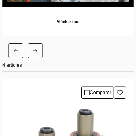
Afficher tout
4
articles
Comparer
Ajoute
à
la
liste
de
souhai