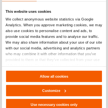
This website uses cookies
Comparer
We collect anonymous website statistics via Google
Ajoute
à
Analytics. When you approve marketing cookies, we may
la
also use cookies to personalise content and ads, to
liste
provide social media features and to analyse our traffic.
de
souhai
We may also share information about your use of our site
with our social media, advertising and analytics partners
who may combine it with other information that you’ve
provided to them or that they’ve collected from your use
of their services. You can change your preferences via
Settings. See our
cookiestatement
.
Allow all cookies
Customize
Use necessary cookies only