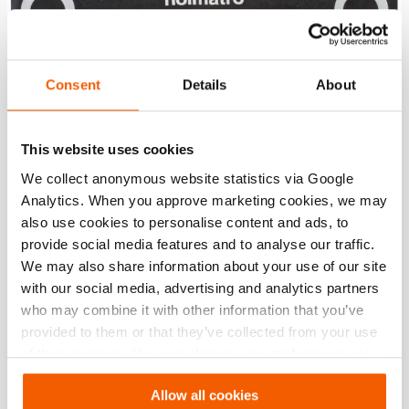
Consent
Details
About
Coussin de levage HLB 21
This website uses cookies
We collect anonymous website statistics via Google
hauteur gonflable max.:
266 mm
épaisseur incl. profil:
25 mm
Analytics. When you approve marketing cookies, we may
also use cookies to personalise content and ads, to
Voir les détails
provide social media features and to analyse our traffic.
We may also share information about your use of our site
with our social media, advertising and analytics partners
who may combine it with other information that you’ve
Comparer
provided to them or that they’ve collected from your use
Ajoute
à
of their services. You can change your preferences via
la
Settings. See our
cookiestatement
.
liste
Allow all cookies
de