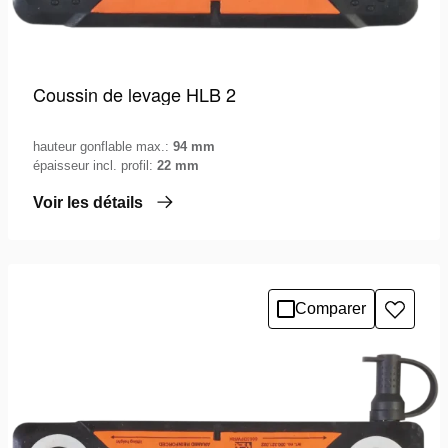
Coussin de levage HLB 2
hauteur gonflable max.:
94 mm
épaisseur incl. profil:
22 mm
Voir les détails
Comparer
Ajoute
à
la
liste
de
souhai