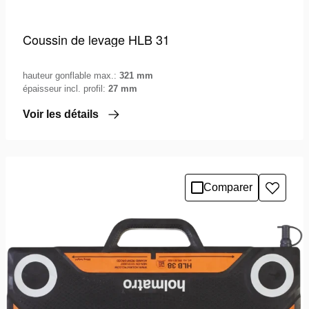
Coussin de levage HLB 31
hauteur gonflable max.:
321 mm
épaisseur incl. profil:
27 mm
Voir les détails
Comparer
Ajoute
à
la
liste
de
souhai