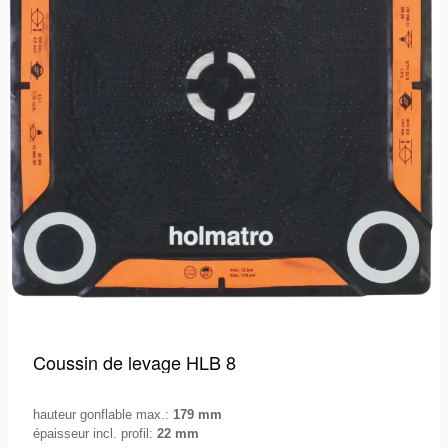
Coussin de levage HLB 8
hauteur gonflable max.:
179 mm
épaisseur incl. profil:
22 mm