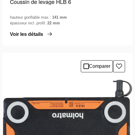
Coussin de levage HLB 6
hauteur gonflable max.:
141 mm
épaisseur incl. profil:
22 mm
Voir les détails
Comparer
Ajoute
à
la
liste
de
souhai