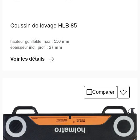
Coussin de levage HLB 85
hauteur gonflable max.:
550 mm
épaisseur incl. profil:
27 mm
Voir les détails
Comparer
Ajoute
à
la
liste
de
souhai