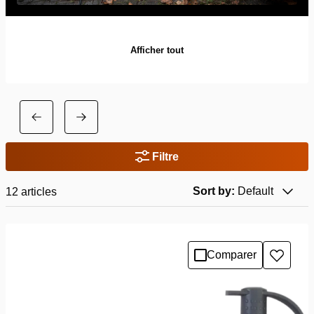
Afficher tout
Filtre
Sort by:
Default
12
articles
Comparer
Ajoute
à
la
liste
de