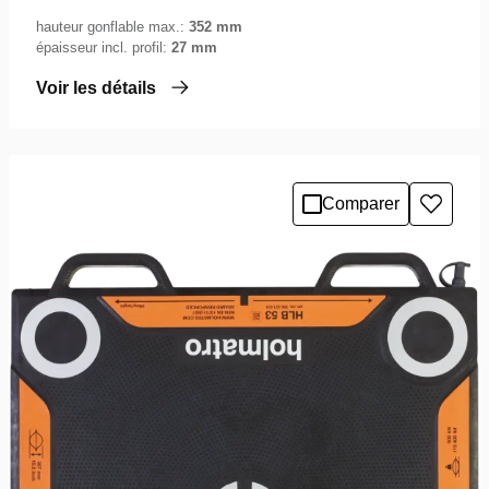
hauteur gonflable max.:
352 mm
épaisseur incl. profil:
27 mm
Voir les détails
Comparer
Ajoute
à
la
liste
de
souhai