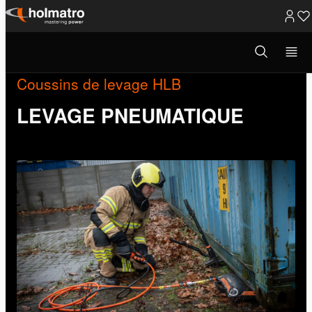
Passer
au
Ouvrir
la
contenu
fenêtre
de
Coussins de levage HLB
recherche
LEVAGE PNEUMATIQUE