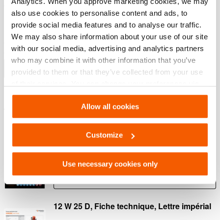
Analytics. When you approve marketing cookies, we may
d’huile est maintenue
also use cookies to personalise content and ads, to
Protection contre les chutes de pression par clapet
provide social media features and to analyse our traffic.
pressostatique anti-retour
We may also share information about your use of our site
A l’exclusion de la soupape de commande simple effet
with our social media, advertising and analytics partners
(M311) ou double effet (M322 ou M323)
who may combine it with other information that you’ve
Afficher plus
provided to them or that they’ve collected from your use
of their services. You can change your preferences via
Settings. See our
cookiestatement
.
Allow all cookies
Téléchargements
Safety Guide – Hydraulic hoses & couplers
Customize
Use necessary cookies only
PDF
445.7 KB
Télécharger
12 W 25 D, Fiche technique, Lettre impérial