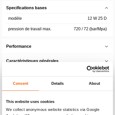
Specifications bases
modèle
12 W 25 D
pression de travail max.
720 / 72 (bar/Mpa)
Performance
Caractéristiques générales
Dimensions, poids et temperature
Consent
Details
About
Caractéristiques
This website uses cookies
We collect anonymous website statistics via Google
En cas de panne d’alimentation électrique, la pression