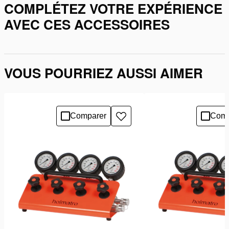
COMPLÉTEZ VOTRE EXPÉRIENCE
AVEC CES ACCESSOIRES
VOUS POURRIEZ AUSSI AIMER
Comparer
Comp
Ajouter
à
la
liste
de
souhaits