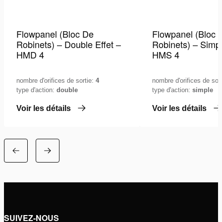
Flowpanel (Bloc De
Flowpanel (Bloc 
Robinets) – Double Effet –
Robinets) – Simpl
HMD 4
HMS 4
nombre d'orifices de sortie:
4
nombre d'orifices de sor
type d'action:
double
type d'action:
simple
Voir les détails
Voir les détails
SUIVEZ-NOUS