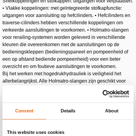
Snelkoppelingen en stofkappen: uitgangen voor verplaatsen.
• Vlakke koppelingen: met geïntegreerde stofkapfunctie:
uitgangen voor aansluiting op hefcilinders. • Hefcilinders en
traverse-cilinders hebben verschillende koppelingen om
verkeerde aansluitingen te voorkomen. • Holmatro-slangen
voor rerailing-systemen worden geleverd in verschillende
kleuren die overeenkomen met de aansluitingen op de
bedieningskleppen (bedieningspaneel en pompeenheid of
een op afstand bediende pompeenheid) voor een beter
overzicht en om foutieve aansluitingen te voorkomen.
Bij het werken met hogedrukhydrauliek is veiligheid het
allerbelangrijkst. Alle Holmatro-slangen zijn geschikt voor
een werkdruk tot 720 bar/10.000 psi. Onze slangen zijn
ontworpen met een veiligheidsverhouding van 4:1. Alle
slangen worden afzonderlijk getest tijdens het
productieproces.
Consent
Details
About
Hydraulische hogedrukslangen van Holmatro voor rerailing-
sy...
This website uses cookies