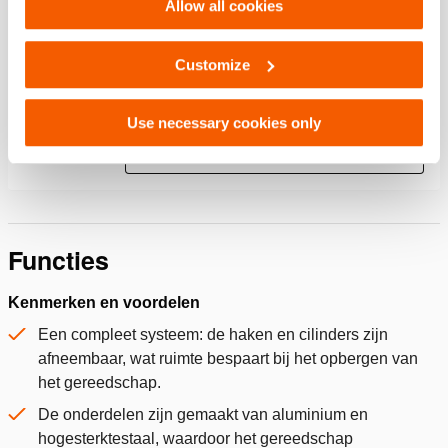
Allow all cookies
Technical Drawing
Customize
Railhook HRH 5 S 22.5
Use necessary cookies only
JPG
236.4 KB
Download
Functies
Kenmerken en voordelen
Een compleet systeem: de haken en cilinders zijn
afneembaar, wat ruimte bespaart bij het opbergen van
het gereedschap.
De onderdelen zijn gemaakt van aluminium en
hogesterktestaal, waardoor het gereedschap