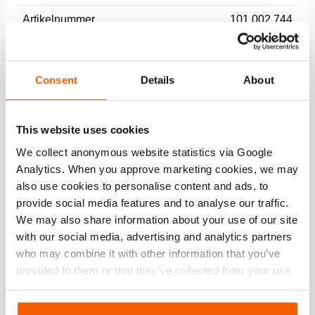
Artikelnummer
101.002.744
Basis specificaties
Consent
Details
About
model
HRH 5 S 17.5
max. werkdruk
720 / 72 (bar/MPa)
This website uses cookies
We collect anonymous website statistics via Google
Analytics. When you approve marketing cookies, we may
Prestatie
also use cookies to personalise content and ads, to
provide social media features and to analyse our traffic.
Algemene specificaties
We may also share information about your use of our site
with our social media, advertising and analytics partners
Afmetingen, gewicht en temperatuur
who may combine it with other information that you’ve
provided to them or that they’ve collected from your use
of their services. You can change your preferences via
Technische tekening afmetingen
Settings. See our
cookiestatement
.