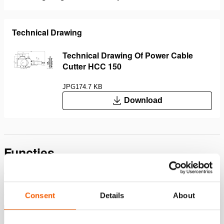
Technical Drawing
Technical Drawing Of Power Cable
Cutter HCC 150
JPG
174.7 KB
Download
Functies
Compact
Lichtgewicht
Consent
Details
About
Vonkvrij; Veilig alternatief voor slijpen
Meer weergeven