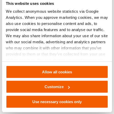
This website uses cookies
We collect anonymous website statistics via Google
Downloaden
Analytics. When you approve marketing cookies, we may
also use cookies to personalise content and ads, to
HCC 150, Specificatieblad, A4 metrisch
provide social media features and to analyse our traffic.
We may also share information about your use of our site
with our social media, advertising and analytics partners
PDF
810.1 KB
who may combine it with other information that you’ve
Download
provided to them or that they’ve collected from your use
of their services. You can change your preferences via
Knip Oplossingen – Industrieel
Settings. See our
cookiestatement
.
Knipgereedschap
Allow all cookies
PDF
7.8 MB
Customize
Download
Use necessary cookies only
Technical Drawing Of Power Cable Cutter
HCC 150