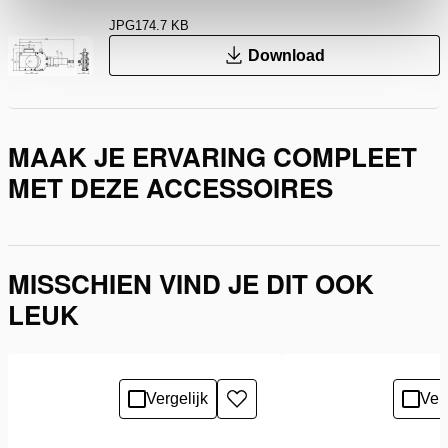
JPG
174.7 KB
Download
MAAK JE ERVARING COMPLEET
MET DEZE ACCESSOIRES
MISSCHIEN VIND JE DIT OOK
LEUK
Vergelijk
Verg
Toevoegen
aan
verlanglijst