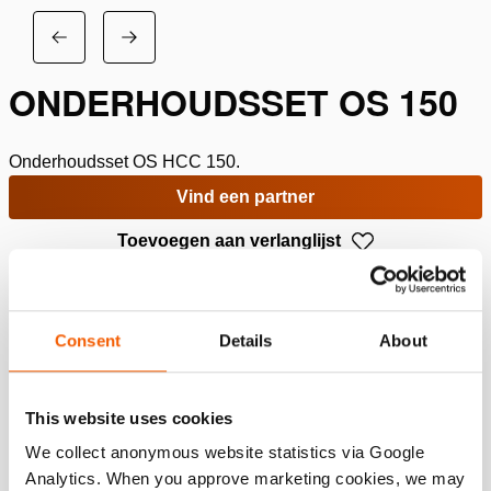
ONDERHOUDSSET OS 150
Onderhoudsset OS HCC 150.
Vind een partner
Toevoegen aan verlanglijst
Specificaties
Consent
Details
About
Details
Artikelnummer
100.013.041
This website uses cookies
We collect anonymous website statistics via Google
Analytics. When you approve marketing cookies, we may
Basis specificaties