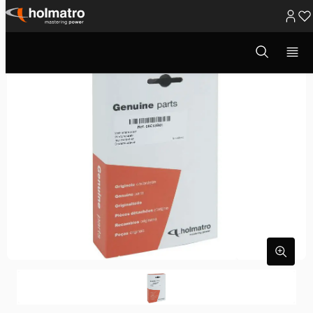
Ga
naar
Open
zoekvenster
inhoud