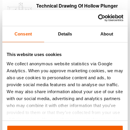
Technical Drawing Of Hollow Plunger
Cylinder – Hydraulic Return
JPG
228.4 KB
Download
Consent
Details
About
This website uses cookies
Functies
We collect anonymous website statistics via Google
Analytics. When you approve marketing cookies, we may
Geschikt voor trekken, heffen, spannen in alle posities
also use cookies to personalise content and ads, to
Beveiligd tegen uitdrukken plunjer
provide social media features and to analyse our traffic.
Hol zadel; voorkomt schade aan de plunjer
We may also share information about your use of our site
Meer weergeven
with our social media, advertising and analytics partners
who may combine it with other information that you’ve
provided to them or that they’ve collected from your use
of their services. You can change your preferences via
Downloaden
Settings. See our
cookiestatement
.