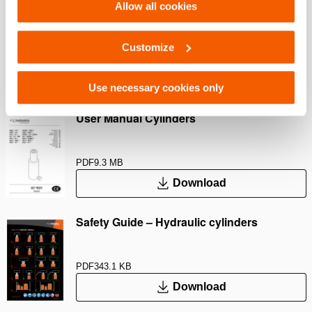
Allow all cookies
Safety Guide – Hydraulic hoses & couplers
Customize
PDF
445.7 KB
Download
Use necessary cookies only
User Manual Cylinders
PDF
9.3 MB
Download
Safety Guide – Hydraulic cylinders
PDF
343.1 KB
Download