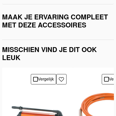
MAAK JE ERVARING COMPLEET
MET DEZE ACCESSOIRES
MISSCHIEN VIND JE DIT OOK
LEUK
Vergelijk
Verg
Toevoegen
aan
verlanglijst