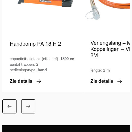
Verlengslang – M
Handpomp PA 18 H 2
Koppelingen – V
2M
capaciteit olietank (effectief):
1800 cc
aantal trappen:
2
bedieningstype:
hand
lengte:
2 m
Zie details
Zie details