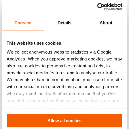
max. werkdruk
550 / 55 (bar/MPa)
Consent
Details
About
Prestatie
Algemene specificaties
This website uses cookies
We collect anonymous website statistics via Google
Afmetingen, gewicht en temperatuur
Analytics. When you approve marketing cookies, we may
also use cookies to personalise content and ads, to
provide social media features and to analyse our traffic.
Technische tekening afmetingen
We may also share information about your use of our site
with our social media, advertising and analytics partners
who may combine it with other information that you’ve
Functies
provided to them or that they’ve collected from your use
of their services. You can change your preferences via
Kenmerken en voordelen
Settings. See our
cookiestatement
.
Allow all cookies
Ergonomisch design (1,2)