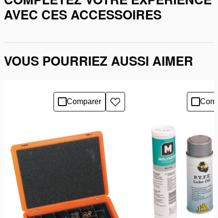
AVEC CES ACCESSOIRES
VOUS POURRIEZ AUSSI AIMER
Comparer
Comp
Ajouter
à
la
liste
de
souhaits