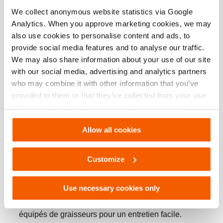
We collect anonymous website statistics via Google
DURABLE ET FIABLE
Analytics. When you approve marketing cookies, we may
La technologie brevetée de la pompe Holmatro, qui
also use cookies to personalise content and ads, to
fonctionne en continu, réduit considérablement
provide social media features and to analyse our traffic.
l’échauffement de l’huile.
We may also share information about your use of our site
La commande électronique intelligente du moteur et le
with our social media, advertising and analytics partners
contrôle de la pression assurent des performances de
who may combine it with other information that you’ve
découpe optimales.
provided to them or that they’ve collected from your use
of their services. You can change your preferences via
Une batterie spécialement conçue avec des cellules de
Settings. See our
cookiestatement
.
grande taille et de haute qualité minimise l’usure grâce à
Allow all cookies
une connectivité facile avec la pompe.
La structure plate du boulon central i-Bolt minimise la
Customize
séparation des lames, ce qui améliore les performances
de découpe et permet d’atteindre plus facilement les
espaces difficiles à accéder.
Use necessary cookies only
Le boulon central i-Bolt et les goupilles articulées sont
équipés de graisseurs pour un entretien facile.