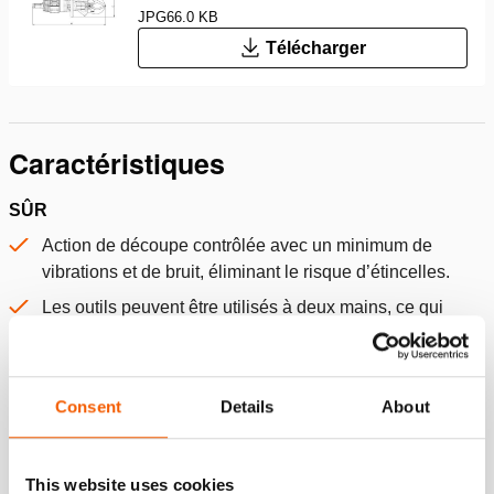
JPG
66.0 KB
Télécharger
Caractéristiques
SÛR
Action de découpe contrôlée avec un minimum de
vibrations et de bruit, éliminant le risque d’étincelles.
Les outils peuvent être utilisés à deux mains, ce qui
renforce la sécurité lors des travaux de découpe.
La fonction de l’homme mort est d’arrêter immédiatement
l’opération lorsque les mains sont relâchées.
Consent
Details
About
Pièces mobiles protégées pour minimiser davantage les
risques d’accidents.
This website uses cookies
Pas de flexibles, donc pas de risque de trébucher.