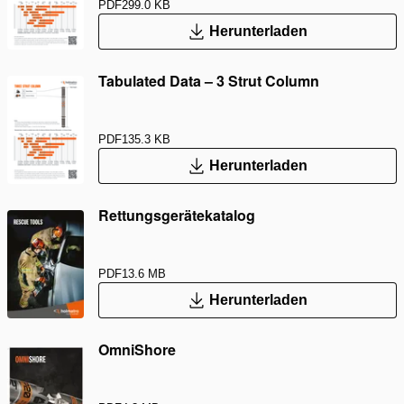
PDF
299.0 KB
Herunterladen
Tabulated Data – 3 Strut Column
PDF
135.3 KB
Herunterladen
Rettungsgerätekatalog
PDF
13.6 MB
Herunterladen
OmniShore