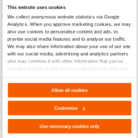
Jede Stütze kann dank der patentierten Trident-
This website uses cookies
Kupplung an jede andere Stütze angeschlossen werden
We collect anonymous website statistics via Google
Jedes Zubehörteil passt an beide Ende aller Stützen
Analytics. When you approve marketing cookies, we may
Keine genauen Maße erforderlich – Zwei verbundene
also use cookies to personalise content and ads, to
Stützen bieten Ihnen den doppelten Kolbenweg
provide social media features and to analyse our traffic.
Maximale Sicherheit
We may also share information about your use of our site
with our social media, advertising and analytics partners
Alle Stützenkombinationen sind zugelassen und sicher –
who may combine it with other information that you’ve
Mit der patentierten Trident-Kupplung können Sie
provided to them or that they’ve collected from your use
maximal zwei Stützen miteinander verbinden
of their services. You can change your preferences via
Die stärksten Stützen auf dem Markt – In
Settings. See our
cookiestatement
.
verschiedensten Anordnungen umfassend getestet
Allow all cookies
Holmatro hat OmniShore anhand von Testkriterien
entwickelt, die von der Untergruppe US&R Structures
Customize
der US-amerikanischen Katastrophenschutzbehörde
FEMA verwendet werden, um ähnliche Stützsysteme zu
Use necessary cookies only
bewerten