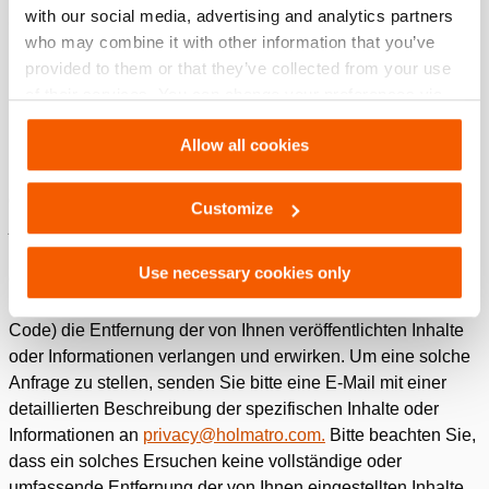
with our social media, advertising and analytics partners
Gesetzbuchs (California Civil Code) bestimmte
who may combine it with other information that you’ve
Informationen über die Weitergabe personenbezogener
provided to them or that they’ve collected from your use
Daten an Dritte für deren Direktmarketingzwecke anfordern.
of their services. You can change your preferences via
Um eine solche Anfrage zu stellen, senden Sie uns bitte eine
Settings. See our
cookiestatement
.
E-Mail an
privacy@holmatro.com
.
Allow all cookies
Unsere Website, Produkte und Dienstleistungen sind nicht
dazu bestimmt, sich an Minderjährige zu richten. Wenn Sie
Customize
jedoch in Kalifornien ansässig, unter 18 Jahre alt und ein
registrierter Benutzer unserer Dienste sind, können Sie
Use necessary cookies only
gemäß Paragraph 22581 des kalifornischen Firmen- und
Berufe-Gesetzes (California Business and Professions
Code) die Entfernung der von Ihnen veröffentlichten Inhalte
oder Informationen verlangen und erwirken. Um eine solche
Anfrage zu stellen, senden Sie bitte eine E-Mail mit einer
detaillierten Beschreibung der spezifischen Inhalte oder
Informationen an
privacy@holmatro.com.
Bitte beachten Sie,
dass ein solches Ersuchen keine vollständige oder
umfassende Entfernung der von Ihnen eingestellten Inhalte