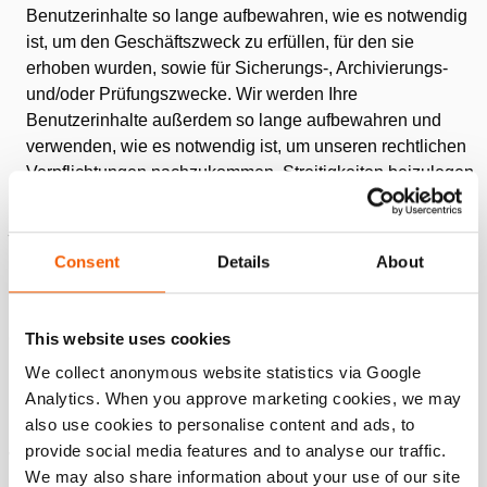
Benutzerinhalte so lange aufbewahren, wie es notwendig
ist, um den Geschäftszweck zu erfüllen, für den sie
erhoben wurden, sowie für Sicherungs-, Archivierungs-
und/oder Prüfungszwecke. Wir werden Ihre
Benutzerinhalte außerdem so lange aufbewahren und
verwenden, wie es notwendig ist, um unseren rechtlichen
Verpflichtungen nachzukommen, Streitigkeiten beizulegen
und unsere Vereinbarungen durchzusetzen.
Ihre Datenschutzrechte in Kalifornien
Consent
Details
About
Holmatro reagiert derzeit nicht auf Do Not Track-Signale,
unabhängig davon, ob das Signal auf einem Computer oder
einem mobilen Gerät empfangen wird. Dritte können
This website uses cookies
Informationen über Ihre Online-Aktivitäten im Laufe der Zeit
We collect anonymous website statistics via Google
und über verschiedene Websites hinweg sammeln, wenn
Analytics. When you approve marketing cookies, we may
Sie die Dienste nutzen.
also use cookies to personalise content and ads, to
provide social media features and to analyse our traffic.
Wenn Sie in Kalifornien ansässig sind, können Sie gemäß
We may also share information about your use of our site
Paragraph 1798.83 des kalifornischen Bürgerlichen