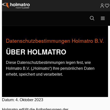
Zum
Inhalt
Suchmodus
Über Holmatro
/
Datenschutzbestim...
öffnen
springen
Datenschutzbestimmungen Holmatro B.V.
ÜBER HOLMATRO
Diese Datenschutzbestimmungen legen fest, wie
Holmatro B.V. („Holmatro“) Ihre persönlichen Daten
erhebt, speichert und verarbeitet.
Datum: 4. Oktober 2023
Holmatro erfüllt die Anforderungen der