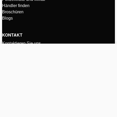
Händler finden
Broschüren
Blogs
KONTAKT
Kontaktieren Sie uns
+31 (0) 162 589 200
rescue@holmatro.com
Produkte vergleichen (%d)
Clear all
Zalmweg 30
Postfach 66
4940 AA, Raamsdonksveer
Niederlande
INTL - Deutsch
© Holmatro 2026 - Alle Rechte vorbehalten