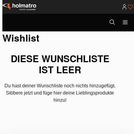
Zum
Inhalt
Suchmodus
Rettung
/
Wishlist
öffnen
springen
Wishlist
DIESE WUNSCHLISTE
IST LEER
Du hast deiner Wunschliste noch nichts hinzugefügt.
Stöbere jetzt und füge hier deine Lieblingsprodukte
hinzu!