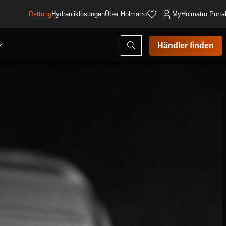
Rettung
Hydrauliklösungen
Über Holmatro
MyHolmatro Porta
Suchmodus
Händler finden
öffnen