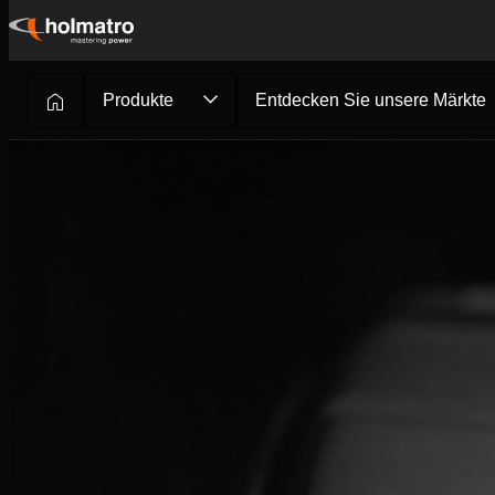
Zum
Inhalt
springen
Produkte
Entdecken Sie unsere Märkte
Rettung
/
Wir gehen immer e...