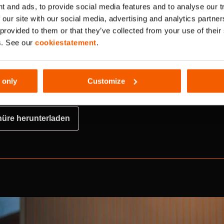
t and ads, to provide social media features and to analyse our 
 our site with our social media, advertising and analytics partn
 provided to them or that they’ve collected from your use of thei
hnellen Beseitigung von Rauch,
Der Überdruck treibt die Luft ti
s. See our
cookiestatement
.
ktive Belüftung und sichere
Hindernisse und Gegenwind und
Fluchtwegen aufrecht, damit ke
 only
Customize
üre herunterladen