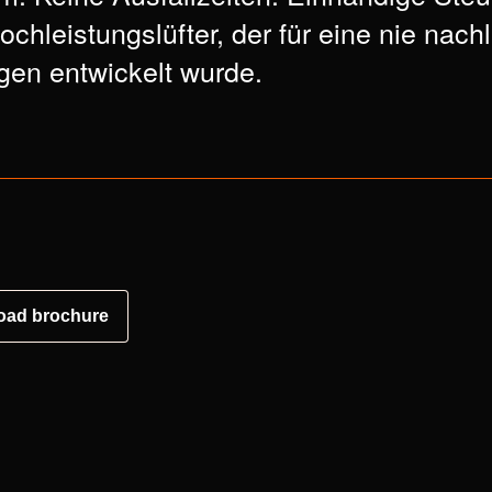
ochleistungslüfter, der für eine nie nac
gen entwickelt wurde.
itte
akzeptieren Marketing-Cookies
um dieses Video anzuseh
oad brochure