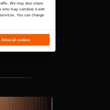
traffic. We may also share
ers who may combine it with
r services. You can change
ef in die Gebäude, überwindet
 erhält den Druck in den
in Rauch eindringen kann.
Allow all cookies