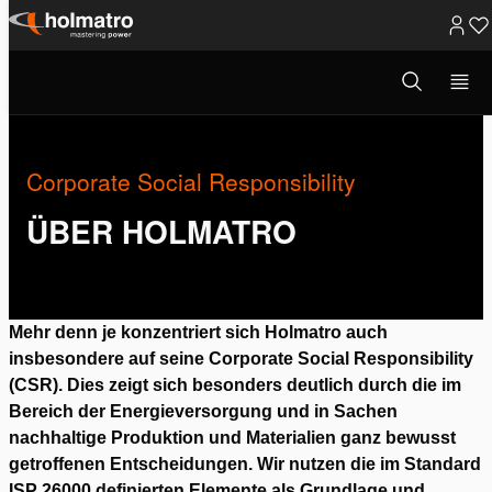
Zum
Inhalt
Suchmodus
Über Holmatro
/
Corporate Social ...
öffnen
springen
Corporate Social Responsibility
ÜBER HOLMATRO
Mehr denn je konzentriert sich Holmatro auch
insbesondere auf seine Corporate Social Responsibility
(CSR). Dies zeigt sich besonders deutlich durch die im
Bereich der Energieversorgung und in Sachen
nachhaltige Produktion und Materialien ganz bewusst
getroffenen Entscheidungen. Wir nutzen die im Standard
ISP 26000 definierten Elemente als Grundlage und