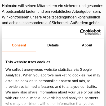
Holmatro will seinen Mitarbeitern ein sicheres und gesundes
Arbeitsumfeld bieten und ein vorbildlicher Arbeitgeber sein.
Wir kontrollieren unsere Arbeitsbedingungen kontinuierlich
und achten insbesondere auf Sicherheit. Außerdem gehört
die Personalentwicklung unserer Mitarbeiter zu unseren
Schwerpunkten.
Consent
Details
About
Geschäft & Umwelt
Holmatro beteiligt sich auf vielfältige Art und Weise am
This website uses cookies
Gemeinwohl. Dazu gehört die Beteiligung an
We collect anonymous website statistics via Google
unterschiedlichen Plattformen wie z.B. den
Analytics. When you approve marketing cookies, we may
Standardisierungskomitees in unterschiedlichen Erdteilen.
also use cookies to personalise content and ads, to
Wir wollen unsere Produkte kontinuierlich weiter verbessern,
provide social media features and to analyse our traffic.
schulen unsere Händler regelmäßig, informieren unsere
We may also share information about your use of our site
Endnutzer regelmäßig über den richtigen Einsatz unserer
with our social media, advertising and analytics partners
Produkte und warnen ganz ausdrücklich vor sämtlichen
who may combine it with other information that you’ve
Gefahren beim Betrieb oder Einsatz. Außerdem wird unser