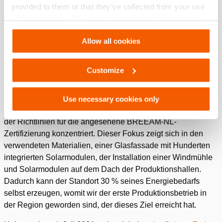
provided to them or that they’ve collected from your use
starkes Engagement im Bereich Rettungsgeräte sowohl
of their services. You can change your preferences via
während der Arbeitszeit als auch nach Feierabend durch
Settings. See our
cookiestatement
.
unsere Mitarbeiter unterstützt, weil viele von ihnen selbst in
Allow all cookies
der freiwilligen Feuerwehr aktiv sind.
Diese Form der CSR liegt uns bei Holmatro ganz besonders
Customize
und im weitesten Sinne des Wortes am Herzen und kommt
auch im Ausbau unserer bestehenden Zentrale am Zalmweg
in Raamsdonksveer zum Ausdruck. Bei diesem Ausbau
Use necessary cookies only
haben wir uns ganz auf Nachhaltigkeit und die Einhaltung
der Richtlinien für die angesehene BREEAM-NL-
Zertifizierung konzentriert. Dieser Fokus zeigt sich in den
verwendeten Materialien, einer Glasfassade mit Hunderten
integrierten Solarmodulen, der Installation einer Windmühle
und Solarmodulen auf dem Dach der Produktionshallen.
Dadurch kann der Standort 30 % seines Energiebedarfs
selbst erzeugen, womit wir der erste Produktionsbetrieb in
der Region geworden sind, der dieses Ziel erreicht hat.