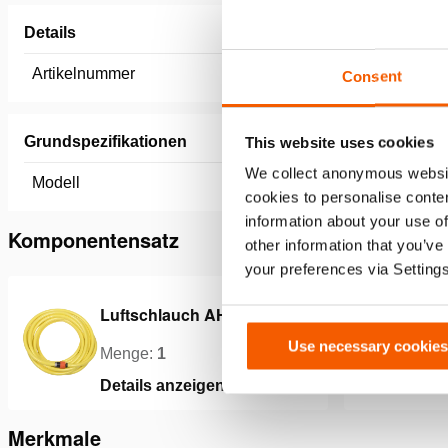
Details
Artikelnummer
151.004.
Consent
Grundspezifikationen
This website uses cookies
We collect anonymous websit
Modell
PHS2
cookies to personalise conten
information about your use of
Komponentensatz
other information that you’ve
your preferences via Setting
Luftschlauch AH 10 Y
L
Use necessary cookies
Menge:
1
M
Details anzeigen
D
Merkmale