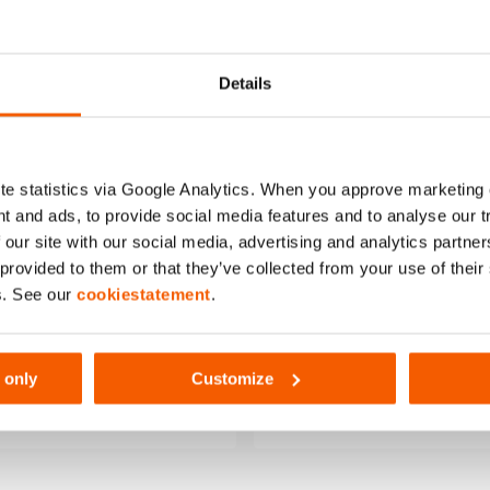
167
Details
e statistics via Google Analytics. When you approve marketing
t and ads, to provide social media features and to analyse our 
 our site with our social media, advertising and analytics partn
 provided to them or that they’ve collected from your use of thei
s. See our
cookiestatement
.
uftschlauch AH 10 O
Luftschlauch A
 only
Customize
enge:
1
Menge:
1
etails anzeigen
Details anzeige