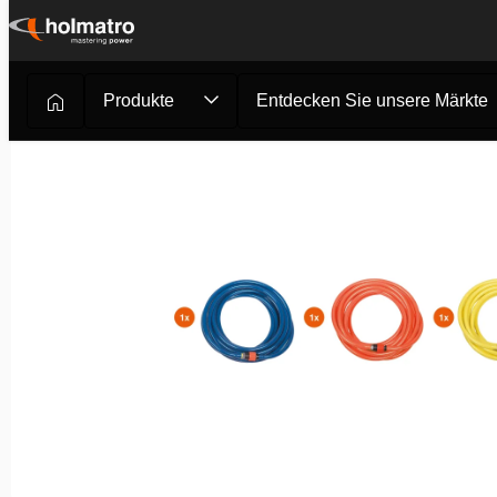
Zum
Inhalt
springen
Produkte
Entdecken Sie unsere Märkte
Rettungsgeräte
/
Feuerwehr und Rettungsdienst
/
OmniSh