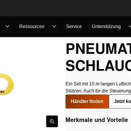
Ressourcen
Service
Unterstützung
ore
/
Pneumatische Antriebselemente
/
Pneumatisches Sch...
PNEUMA
SCHLAUC
Ein Set mit 10 m langen Luftsc
Stützen. Auch für die Steueru
Händler finden
Jetzt k
Merkmale und Vorteile