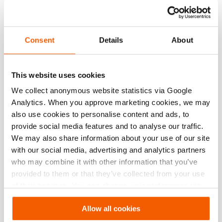
Artikelnummer
151.004.864
Consent
Details
About
Grundspezifikationen
Modell
TS12
This website uses cookies
P1 Eingangsdruck
12 / 1.2 (bar/Mpa)
We collect anonymous website statistics via Google
Analytics. When you approve marketing cookies, we may
P2 Ausgangsdruck
12 / 1.2 (bar/Mpa)
also use cookies to personalise content and ads, to
provide social media features and to analyse our traffic.
Abmessungen, Gewicht und Temperatur
We may also share information about your use of our site
with our social media, advertising and analytics partners
who may combine it with other information that you’ve
provided to them or that they’ve collected from your use
Downloads
of their services. You can change your preferences via
Settings. See our
cookiestatement
.
Quick Start Guide T-Splitter
Allow all cookies