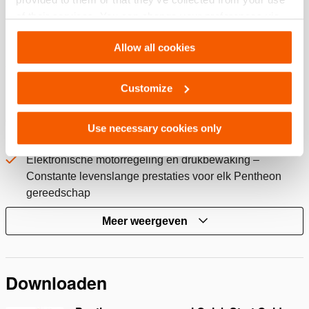
en de snelle Pentheon stand
of their services. You can change your preferences via
Ultieme snelheidsregeling voor meer gecontroleerde
Settings. See our
cookiestatement
.
hantering van het gereedschap
Allow all cookies
Inline bedieningshandgreep met twee snelheden –
Schakel tussen hoge en lage snelheid en behoud altijd
Customize
perfecte controle
Gegarandeerd maximaal vermogen gedurende de gehele
Use necessary cookies only
levensduur van het gereedschap
Elektronische motorregeling en drukbewaking –
Constante levenslange prestaties voor elk Pentheon
gereedschap
Meer weergeven
Downloaden