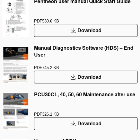
Pentheon user manual Quick Start Guide
PDF
530.6 KB
Download
Manual Diagnostics Software (HDS) – End
User
PDF
745.2 KB
Download
PCU30CL, 40, 50, 60 Maintenance after use
PDF
326.1 KB
Download