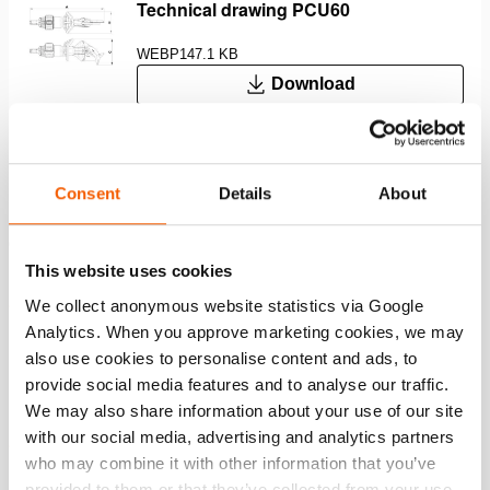
Technical drawing PCU60
WEBP
147.1 KB
Download
Functies
Consent
Details
About
Ongeëvenaarde snelheid voor snellere
This website uses cookies
reddingsoperaties
We collect anonymous website statistics via Google
Snelste schaar op de markt dankzij Stepless Speed
Analytics. When you approve marketing cookies, we may
Maximization (gepatenteerd) – Het gereedschap
also use cookies to personalise content and ads, to
optimaliseert continu de instellingen van de motor en
provide social media features and to analyse our traffic.
pomp, zodat je bij elke belasting van het gereedschap
We may also share information about your use of our site
de hoogst mogelijke snelheid krijgt
with our social media, advertising and analytics partners
Maximale bedieningsflexibiliteit met twee
who may combine it with other information that you’ve
snelheidsstanden – Lagere snelheid voor training/demo
provided to them or that they’ve collected from your use