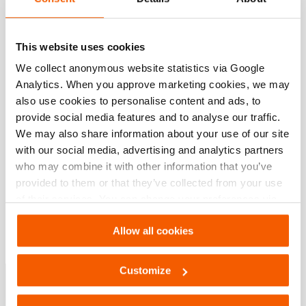
Functies
This website uses cookies
We collect anonymous website statistics via Google
Ideaal om meerdere accu's achter elkaar te controleren
Analytics. When you approve marketing cookies, we may
also use cookies to personalise content and ads, to
provide social media features and to analyse our traffic.
Downloaden
We may also share information about your use of our site
with our social media, advertising and analytics partners
Manual Diagnostics Software (HDS) – End
who may combine it with other information that you’ve
User
provided to them or that they’ve collected from your use
of their services. You can change your preferences via
PDF
745.2 KB
Settings. See our
cookiestatement
.
Download
Allow all cookies
Special Tactics Catalog
Customize