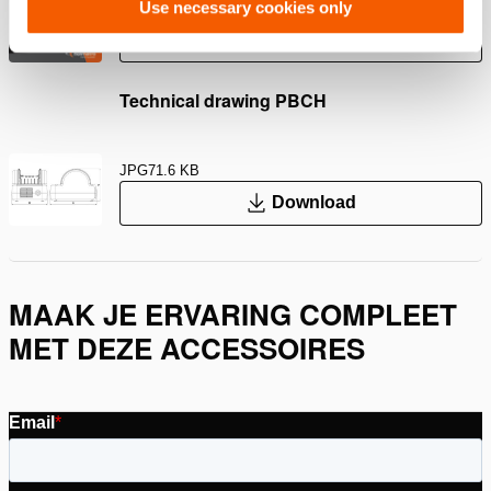
Use necessary cookies only
PDF
4.3 MB
Download
Technical drawing PBCH
JPG
71.6 KB
Download
MAAK JE ERVARING COMPLEET
MET DEZE ACCESSOIRES