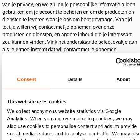
van je privacy, en we zullen je persoonlijke informatie alleen
gebruiken om je account te beheren en om de producten en
diensten te leveren waar je ons om hebt gevraagd. Van tijd
tot tijd willen wij contact met je opnemen over onze
producten en diensten, en andere inhoud die je interessant
zou kunnen vinden. Vink het onderstaande selectievakje aan
als je ermee instemt dat wij contact met je opnemen.
Ik ga ermee akkoord om andere berichten te ontvangen
van Holmatro.
Consent
Details
About
Je kunt je op elk moment afmelden voor deze berichten.
Bekijk
ons privacybeleid
voor meer informatie over hoe je af
te melden, onze privacypraktijken en hoe we ons inzetten om
This website uses cookies
je privacy te beschermen en respecteren.
We collect anonymous website statistics via Google
Door hieronder op verzenden te klikken, geef je toestemming
Analytics. When you approve marketing cookies, we may
aan Holmatro om de hierboven ingediende persoonlijke
also use cookies to personalise content and ads, to provide
informatie op te slaan en te verwerken om je van de
social media features and to analyse our traffic. We may als
gevraagde inhoud te voorzien.