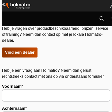
Ga
naar
Open
Redding
/
Contact
zoekvens
inhoud
Heb je vragen over productbeschikbaarheid, prijzen, service
of training? Neem dan contact op met je lokale Holmatro-
dealer.
Vind een dealer
Heb je een vraag aan Holmatro? Neem dan gerust
rechtstreeks contact met ons op via onderstaand formulier.
Voornaam
*
Achternaam
*