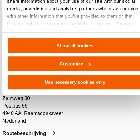
share information about your use of our site with our social
media, advertising and analytics partners who may combine i
with other information that you’ve provided to them or that
they’ve collected from your use of their services. You can
change your preferences via Settings. See our
HOLMATRO RESCUE
cookiestatement
.
Allow all cookies
EQUIPMENT
Customize
+31 (0) 162 589 200
Use necessary cookies only
rescue@holmatro.com
Zalmweg 30
Postbus 66
4940 AA, Raamsdonksveer
Nederland
Routebeschrijving