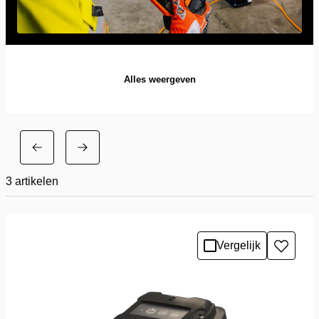
Alles weergeven
3
artikelen
Vergelijk
Toevo
aan
verlang