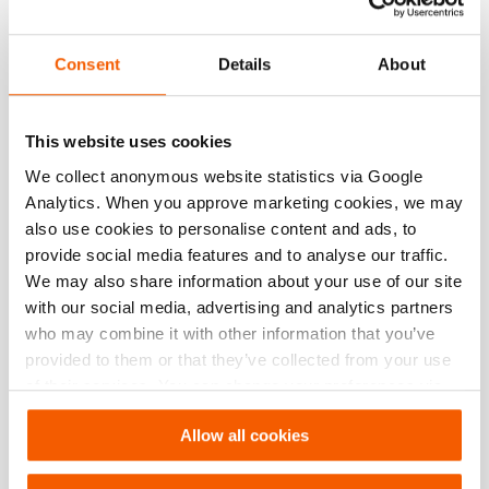
Zie details
Consent
Details
About
This website uses cookies
Vergelijk
Toevo
aan
We collect anonymous website statistics via Google
verlang
Analytics. When you approve marketing cookies, we may
also use cookies to personalise content and ads, to
provide social media features and to analyse our traffic.
We may also share information about your use of our site
with our social media, advertising and analytics partners
who may combine it with other information that you’ve
provided to them or that they’ve collected from your use
of their services. You can change your preferences via
Settings. See our
cookiestatement
.
Allow all cookies