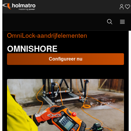
Ga
naar
Open
zoekvenster
inhoud
OmniLock-aandrijfelementen
OMNISHORE
Configureer nu