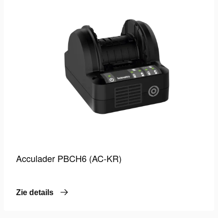
verlang
Acculader PBCH6 (AC-KR)
Zie details