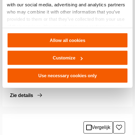
with our social media, advertising and analytics partners
who may combine it with other information that you’ve
provided to them or that they’ve collected from your use
of their services. You can change your preferences via
Settings. See our
cookiestatement
.
Allow all cookies
Customize
Acculader PBCH5 (AC-UK)
Use necessary cookies only
Zie details
Vergelijk
Toevo
aan