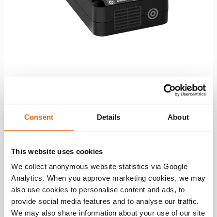
Acculader PBCH4 (AC-JP)
Zie details
Consent
Details
About
This website uses cookies
Vergelijk
We collect anonymous website statistics via Google
Toevo
Analytics. When you approve marketing cookies, we may
aan
verlang
also use cookies to personalise content and ads, to
provide social media features and to analyse our traffic.
We may also share information about your use of our site