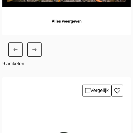
Alles weergeven
9
artikelen
Vergelijk
Toevo
aan
verlang