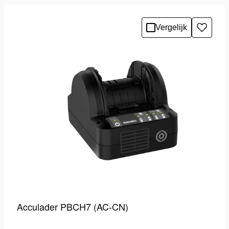
Vergelijk
Toevo
aan
verlang
Acculader PBCH7 (AC-CN)