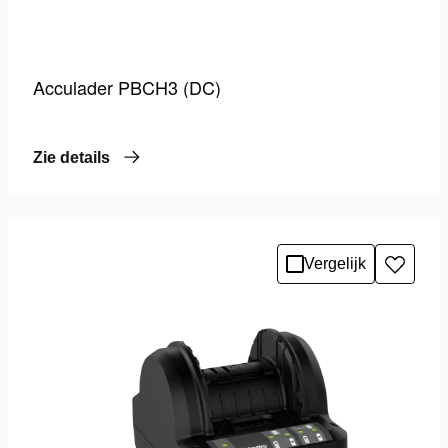
Acculader PBCH3 (DC)
Zie details
Vergelijk
Toevo
aan
verlang