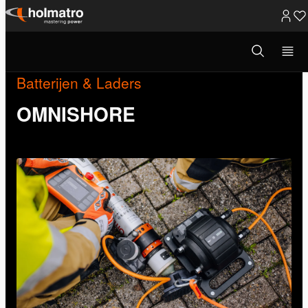
Ga
naar
Open
zoekvenster
inhoud
Batterijen & Laders
OMNISHORE