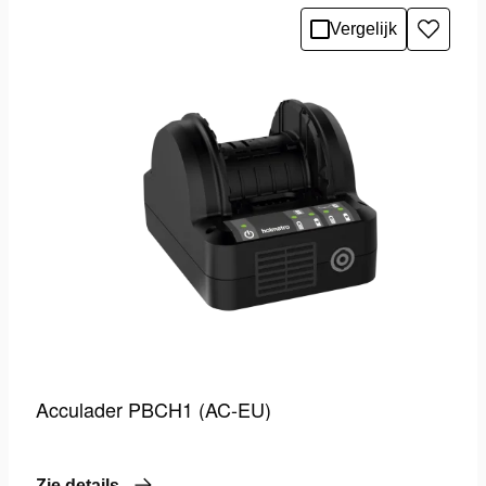
Vergelijk
Toevo
aan
verlang
Acculader PBCH1 (AC-EU)
Zie details