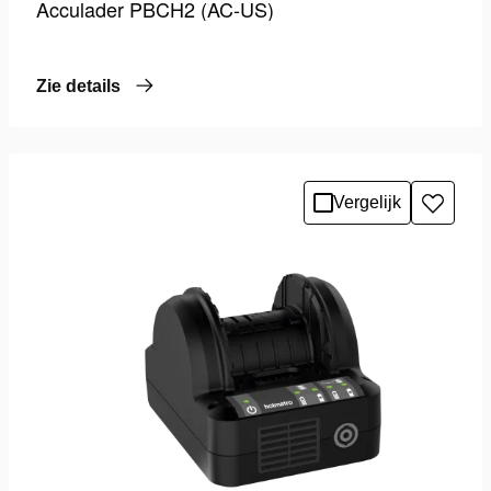
Acculader PBCH2 (AC-US)
Zie details
Vergelijk
Toevo
aan
verlang