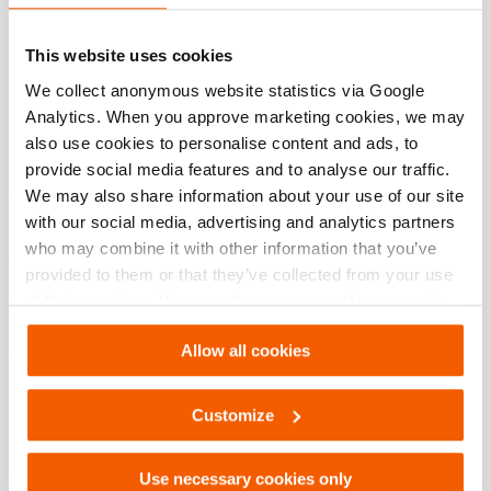
Download
This website uses cookies
We collect anonymous website statistics via Google
Functies
Analytics. When you approve marketing cookies, we may
also use cookies to personalise content and ads, to
Realtime diagnostiek
provide social media features and to analyse our traffic.
We may also share information about your use of our site
Directe feedback over het oplaadniveau en de conditie
with our social media, advertising and analytics partners
van de accu.
who may combine it with other information that you’ve
Geschikt voor on-tool opladen
provided to them or that they’ve collected from your use
Sluit uw gereedschap aan op de lader en laad de accu
of their services. You can change your preferences via
op terwijl deze op het gereedschap blijft zitten.
Settings. See our
cookiestatement
.
Allow all cookies
De accu op het gereedschap heeft altijd voorrang op de
accu op de lader. De accu op de lader wordt pas weer
opgeladen als de accu op het gereedschap vol is.
Customize
Use necessary cookies only