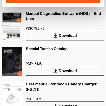
Downloaden
Manual Diagnostics Software (HDS) – End
User
PDF
745.2 KB
Download
Special Tactics Catalog
PDF
4.3 MB
Download
User manual Pentheon Battery Charger
(PBCH)
PDF
10.3 MB