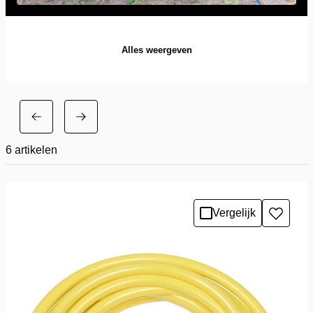
Alles weergeven
6
artikelen
Vergelijk
Toevo
aan
verlang