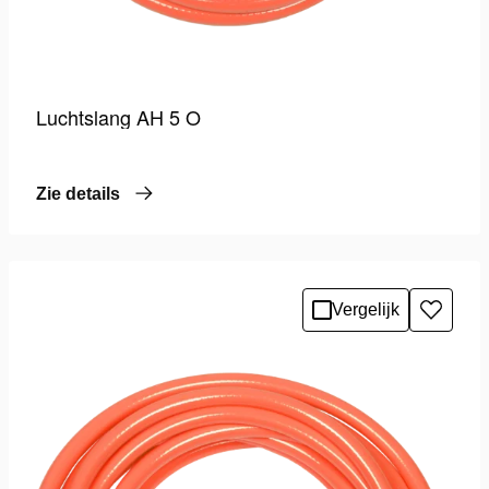
Luchtslang AH 5 O
Zie details
Vergelijk
Toevo
aan
verlang