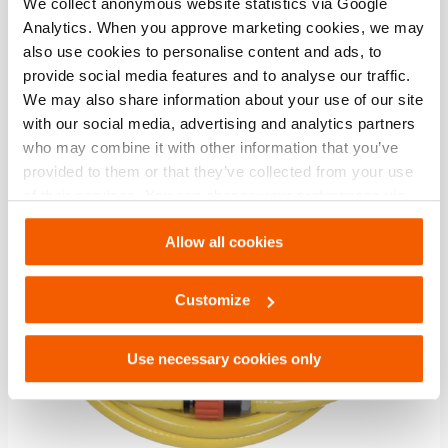
We collect anonymous website statistics via Google
Analytics. When you approve marketing cookies, we may
also use cookies to personalise content and ads, to
Vergelijk
Toevo
provide social media features and to analyse our traffic.
aan
We may also share information about your use of our site
verlang
with our social media, advertising and analytics partners
who may combine it with other information that you’ve
provided to them or that they’ve collected from your use
of their services. You can change your preferences via
Settings. See our
cookiestatement
.
Allow all cookies
Customize
Use necessary cookies only