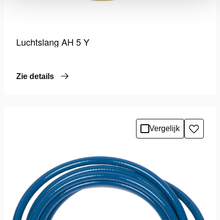
Luchtslang AH 5 Y
Zie details
Vergelijk
Toevo
aan
verlang