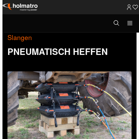
Ga
naar
Open
zoekvenster
inhoud
Slangen
PNEUMATISCH HEFFEN