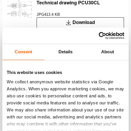
Technical drawing PCU30CL
JPG
413.4 KB
Download
Functies
Consent
Details
About
Ongeëvenaarde snelheid voor snellere
This website uses cookies
reddingsoperaties
We collect anonymous website statistics via Google
Snelste schaar op de markt dankzij Stepless Speed
Analytics. When you approve marketing cookies, we may
Maximization (gepatenteerd) – Het gereedschap
also use cookies to personalise content and ads, to
optimaliseert continu de instellingen van de motor en
provide social media features and to analyse our traffic.
pomp, zodat je bij elke belasting van het gereedschap
We may also share information about your use of our site
de hoogst mogelijke snelheid krijgt
with our social media, advertising and analytics partners
Maximale bedieningsflexibiliteit met twee
who may combine it with other information that you’ve
snelheidsstanden – Lagere snelheid voor training/demo
provided to them or that they’ve collected from your use