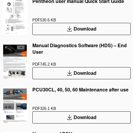
Pentheon user manual Quick Start Guide
PDF
530.6 KB
Download
Manual Diagnostics Software (HDS) – End
User
PDF
745.2 KB
Download
PCU30CL, 40, 50, 60 Maintenance after use
PDF
326.1 KB
Download