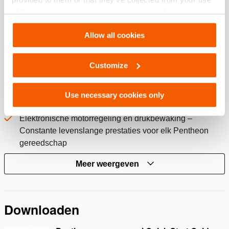
en de snelle Pentheon stand
of their services. You can change your preferences via
Ultieme snelheidsregeling voor meer gecontroleerde
Settings. See our
cookiestatement
.
hantering van het gereedschap
Allow all cookies
Inline bedieningshandgreep met twee snelheden –
Schakel tussen hoge en lage snelheid en behoud altijd
Customize
perfecte controle
Gegarandeerd maximaal vermogen gedurende de gehele
Use necessary cookies only
levensduur van het gereedschap
Elektronische motorregeling en drukbewaking –
Constante levenslange prestaties voor elk Pentheon
gereedschap
Meer weergeven
Downloaden