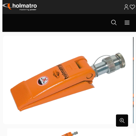
Ga
naar
Open
Hydraulische Oplossingen
/
Heffen
/
Overige (Hef)Gereedschappen
/
zoekvenster
inhoud
Hydraulische Wiggen
/
Wig HW 1000