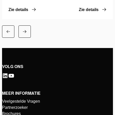
Zie details
Zie details
VOLG ONS
MEER INFORMATIE
Veelgestelde Vragen
Partnerzoeker
Brochures