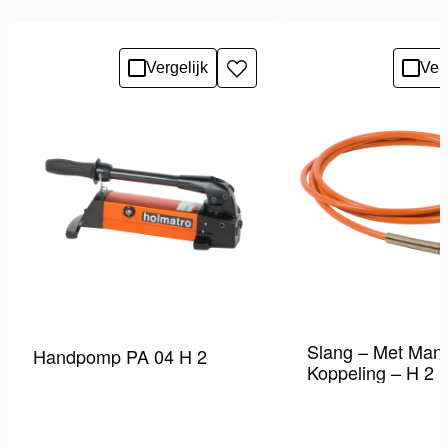
Vergelijk
Verg
Toevoegen
aan
verlanglijst
Slang – Met Mann
Handpomp PA 04 H 2
Koppeling – H 2