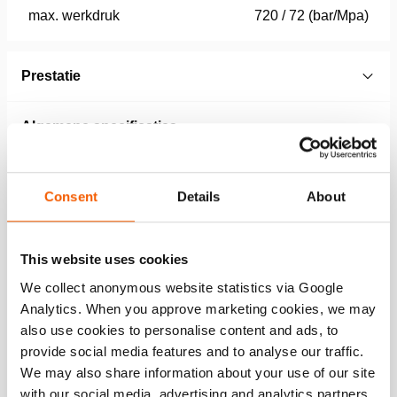
max. werkdruk
720 / 72 (bar/Mpa)
Prestatie
Algemene specificaties
Afmetingen, gewicht en temperatuur
Consent
Details
About
Technical Drawing
This website uses cookies
Technical drawing, Wedge, Spring
We collect anonymous website statistics via Google
Return, HW 1000
Analytics. When you approve marketing cookies, we may
also use cookies to personalise content and ads, to
JPG
158.4 KB
provide social media features and to analyse our traffic.
Download
We may also share information about your use of our site
with our social media, advertising and analytics partners