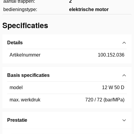
aantal trappen:
2
bedieningstype:
elektrische motor
Specificaties
Details
Artikelnummer
100.152.036
Basis specificaties
model
12 W 50 D
max. werkdruk
720 / 72 (bar/MPa)
Prestatie