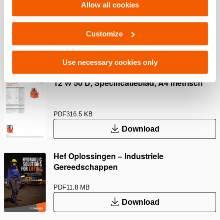
Allow all cookies
Safety Guide – Hydraulic hoses & couplers
Customize
PDF
445.7 KB
Download
Use necessary cookies only
12 W 50 D, Specificatieblad, A4 metrisch
PDF
316.5 KB
Download
Hef Oplossingen – Industriele
Gereedschappen
PDF
11.8 MB
Download