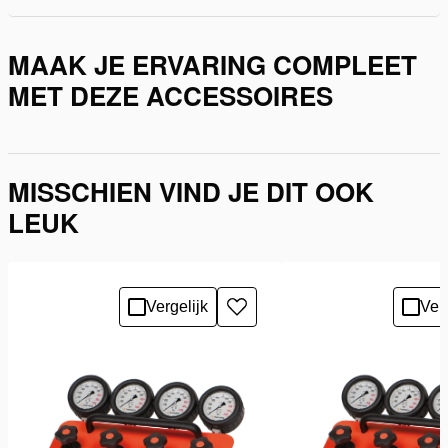
MAAK JE ERVARING COMPLEET
MET DEZE ACCESSOIRES
MISSCHIEN VIND JE DIT OOK
LEUK
Vergelijk
Verg
Toevoegen
aan
verlanglijst