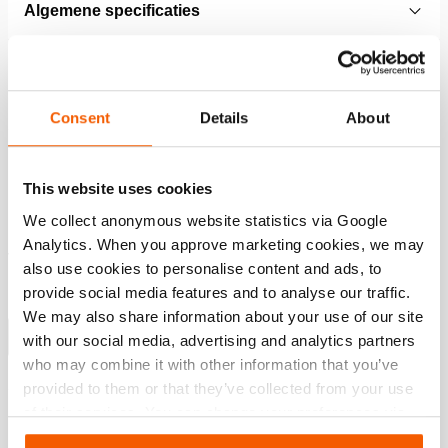
Algemene specificaties
Afmetingen, gewicht en temperatuur
Consent
Details
About
Functies
This website uses cookies
Bij wegvallen energiebron blijft oliedruk gehandhaafd
We collect anonymous website statistics via Google
Beveiligd tegen drukval door drukgestuurde
Analytics. When you approve marketing cookies, we may
terugslagklep
also use cookies to personalise content and ads, to
Exclusief enkel- (M311) of dubbelwerkende (M322 of
provide social media features and to analyse our traffic.
M323 bedieningsklep
We may also share information about your use of our site
Meer weergeven
with our social media, advertising and analytics partners
who may combine it with other information that you’ve
provided to them or that they’ve collected from your use
of their services. You can change your preferences via
Downloaden
Settings. See our
cookiestatement
.