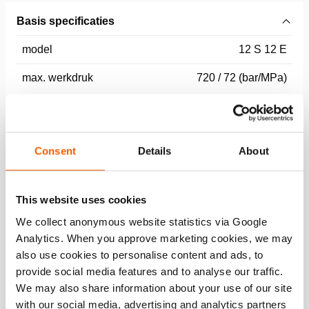
Basis specificaties
model
12 S 12 E
max. werkdruk
720 / 72 (bar/MPa)
Prestatie
Consent
Details
About
Algemene specificaties
This website uses cookies
Afmetingen, gewicht en temperatuur
We collect anonymous website statistics via Google
Analytics. When you approve marketing cookies, we may
also use cookies to personalise content and ads, to
Functies
provide social media features and to analyse our traffic.
We may also share information about your use of our site
Bij wegvallen energiebron blijft oliedruk gehandhaafd
with our social media, advertising and analytics partners