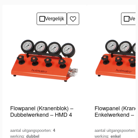
Vergelijk
Verg
Toevoegen
aan
verlanglijst
Flowpanel (Kranenblok) –
Flowpanel (Krane
Dubbelwerkend – HMD 4
Enkelwerkend – 
aantal uitgangspoorten:
4
aantal uitgangspoorten:
werking:
dubbel
werking:
enkel