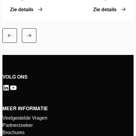
Zie details
Zie details
VOLG ONS
MEER INFORMATIE
Veelgestelde Vragen
Partnerzoeker
Brochures