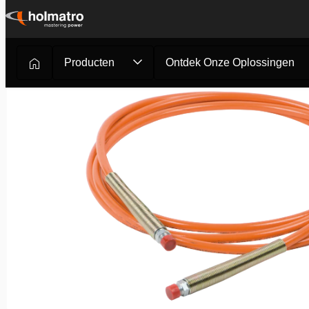
Ga
naar
inhoud
Producten
Ontdek Onze Oplossingen
Hydraulische Oplossingen
/
Heffen
/
Hydraulische Slang