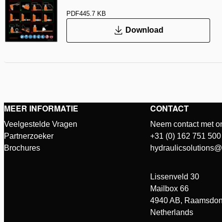
PDF
445.7 KB
Download
MEER INFORMATIE
CONTACT
Veelgestelde Vragen
Neem contact met o
Partnerzoeker
+31 (0) 162 751 500
Brochures
hydraulicsolutions
Lissenveld 30
Mailbox 66
4940 AB, Raamsdon
Netherlands