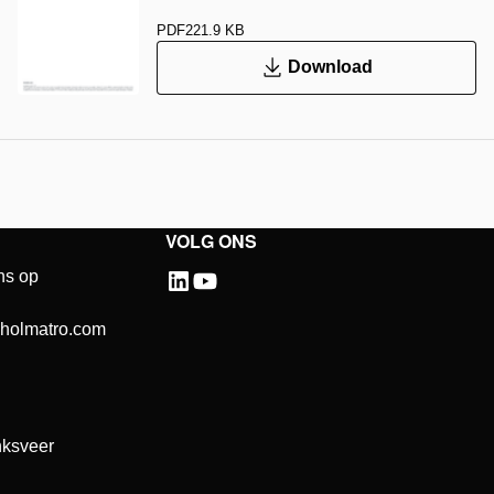
PDF
221.9 KB
Download
VOLG ONS
ns op
@holmatro.com
ksveer