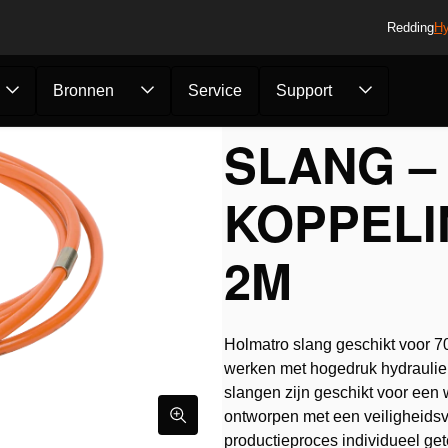
Redding
Hy
Bronnen
Service
Support
en
/
Slang – Zon...
SLANG –
KOPPELIN
2M
Holmatro slang geschikt voor 70
werken met hogedruk hydrauliek 
slangen zijn geschikt voor een
ontworpen met een veiligheidsv
productieproces individueel get