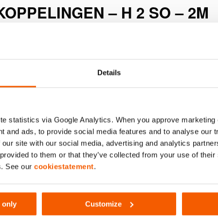
OPPELINGEN – H 2 SO – 2M
Details
e statistics via Google Analytics. When you approve marketing
t and ads, to provide social media features and to analyse our 
102
 our site with our social media, advertising and analytics partn
 provided to them or that they’ve collected from your use of thei
s. See our
cookiestatement
.
 only
Customize
(bar/Mpa)