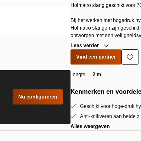
Holmatro slang geschikt voor 7
Bij het werken met hogedruk hyd
Holmatro slangen zijn geschikt
ontworpen met een veiligheidsve
Lees verder
Vind een partner
Toe
aan
verla
lengte:
2 m
Kenmerken en voordel
Nu configureren
Geschikt voor hoge-druk hy
Anti-knikveren aan beide z
Alles weergeven