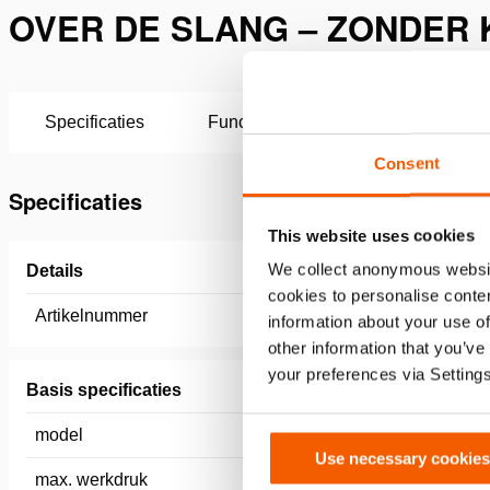
OVER DE SLANG – ZONDER K
Specificaties
Functies
Downloaden
Consent
Specificaties
This website uses cookies
We collect anonymous websit
Details
cookies to personalise conten
Artikelnummer
100.571.
information about your use of
other information that you’ve
your preferences via Setting
Basis specificaties
model
H 2 SO
Use necessary cookies
max. werkdruk
720 / 72 