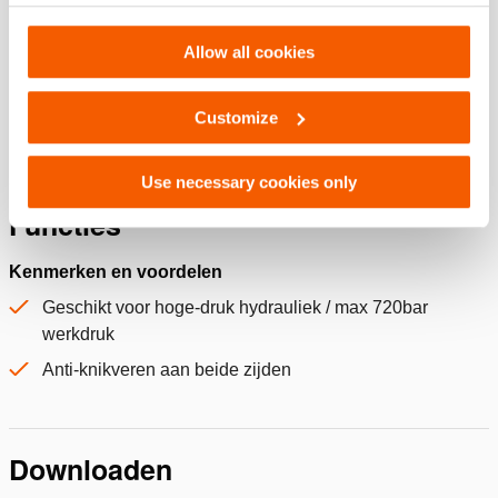
of their services. You can change your preferences via
Settings. See our
cookiestatement
.
type slang
Slang - Met mannelijke koppeling
Allow all cookies
Algemene specificaties
Customize
Use necessary cookies only
Functies
Kenmerken en voordelen
Geschikt voor hoge-druk hydrauliek / max 720bar
werkdruk
Anti-knikveren aan beide zijden
Downloaden