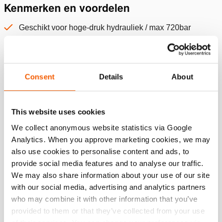
Kenmerken en voordelen
Geschikt voor hoge-druk hydrauliek / max 720bar
werkdruk
Anti-knikveren aan beide zijden
Alles weergeven
Consent
Details
About
Specificaties
This website uses cookies
Details
We collect anonymous website statistics via Google
Analytics. When you approve marketing cookies, we may
Artikelnummer
100.572.101
also use cookies to personalise content and ads, to
provide social media features and to analyse our traffic.
We may also share information about your use of our site
Basis specificaties
with our social media, advertising and analytics partners
who may combine it with other information that you’ve
model
H 1 SOU
provided to them or that they’ve collected from your use
max. werkdruk
720 / 72 (bar/Mpa)