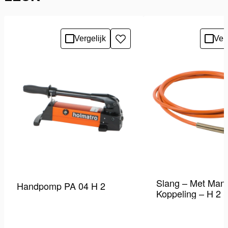
Vergelijk
Verg
Toevoegen
aan
verlanglijst
Slang – Met Mann
Handpomp PA 04 H 2
Koppeling – H 2