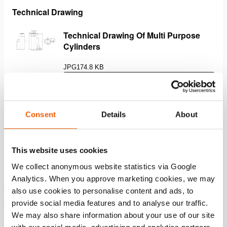
Technical Drawing
Technical Drawing Of Multi Purpose
Cylinders
JPG
174.8 KB
Download
Consent
Details
About
Functies
This website uses cookies
Duplex powercoating maakt de plunjer
We collect anonymous website statistics via Google
corrosiebestendig; de hard verchroomde toplaag
Analytics. When you approve marketing cookies, we may
beschermt de plunjer tegen krassen en voorkomt het
also use cookies to personalise content and ads, to
vasthechten van voorwerpen zoals lasspatten
provide social media features and to analyse our traffic.
(Afbeelding 1)
We may also share information about your use of our site
Duo powerring; een combinatie van een superieure