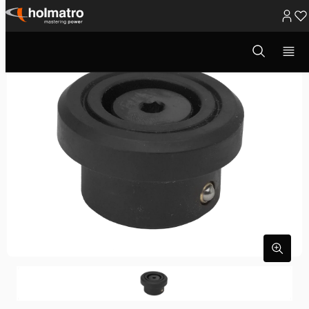
Ga
naar
Open
zoekvenster
inhoud