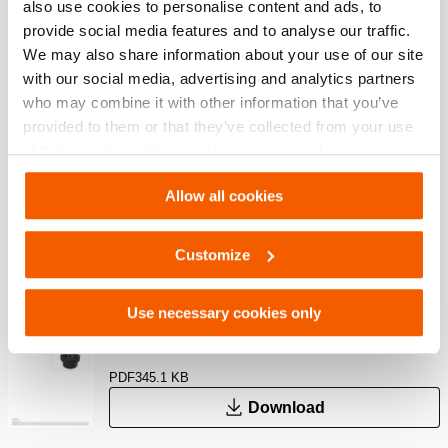
also use cookies to personalise content and ads, to
provide social media features and to analyse our traffic.
We may also share information about your use of our site
with our social media, advertising and analytics partners
Functies
who may combine it with other information that you’ve
provided to them or that they’ve collected from your use
Voor belasting tot een maximale hoek van 5°
of their services. You can change your preferences via
Gehard
Settings. See our
cookiestatement
.
Antislipgroeven
Allow all cookies
Customize
Downloaden
HJ 200 – 250 (SN), Specificatieblad, A4
Use necessary cookies only
metrisch
PDF
345.1 KB
Download