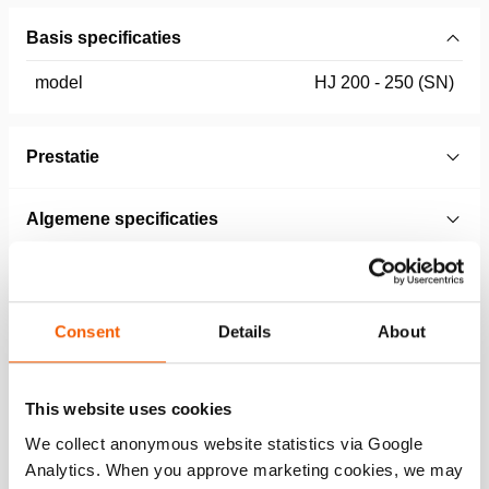
Basis specificaties
model
HJ 200 - 250 (SN)
Prestatie
Algemene specificaties
Afmetingen, gewicht en temperatuur
Consent
Details
About
Technical Drawing
Tilting Saddle
This website uses cookies
We collect anonymous website statistics via Google
JPG
307.0 KB
Analytics. When you approve marketing cookies, we may
Download