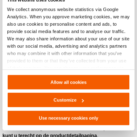
krachtig, nauwkeurig en efficiënt knipwerk in een breed scala
We collect anonymous website statistics via Google
aan industriële toepassingen, waaronder
(offshore)
Analytics. When you approve marketing cookies, we may
installatie-, demontage-, sloop- en
also use cookies to personalise content and ads, to
ontmantelingsprojecten.
provide social media features and to analyse our traffic.
Bovendien kunnen deze scharen in alle posities worden
We may also share information about your use of our site
gebruikt, ook onder water, waardoor ze veelzijdig zijn in
with our social media, advertising and analytics partners
verschillende werkomstandigheden.
who may combine it with other information that you’ve
provided to them or that they’ve collected from your use
De nieuwste toevoeging aan de Holmatro-familie
of their services. You can change your preferences via
guillotinescharen is de HCC210. ​​Deze is ontwikkeld in
Settings. See our
cookiestatement
.
nauwe samenwerking met Van Oord, een expert in de
Allow all cookies
installatie van offshore windparken. De HCC210 biedt een
ideale oplossing voor het
efficiënt knippen van kabels,
Customize
umbilicals en flexibele kabels met een diameter tot 210
mm in productie-, installatie- en
decommissioningomgevingen.
Use necessary cookies only
Voor een volledig overzicht en technische specificaties
kunt u terecht op de productdetailpagina.