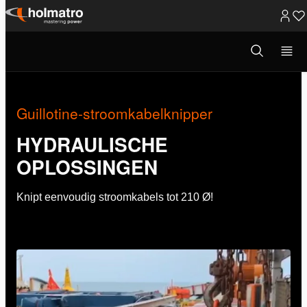
Ga
naar
Open
Hydraulische Oplossingen
/
Innovaties
/
Guillotine-stroom...
zoekvenster
inhoud
Guillotine-stroomkabelknipper
HYDRAULISCHE
OPLOSSINGEN
Knipt eenvoudig stroomkabels tot 210 Ø!