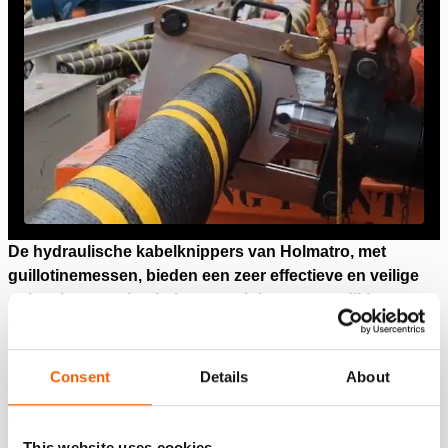
De hydraulische kabelknippers van Holmatro, met
guillotinemessen, bieden een zeer effectieve en veilige
oplossing voor het knippen en inkorten van dikke
elektrische kabels.
In tegenstelling tot slijpen of naaien
bieden deze scharen een veiliger alternatief met minder
risico.
Consent
Details
About
Ze zijn ontworpen voor intensief gebruik en werken met een
maximale werkdruk van 700 bar (10.000 psi). Ze leveren
This website uses cookies