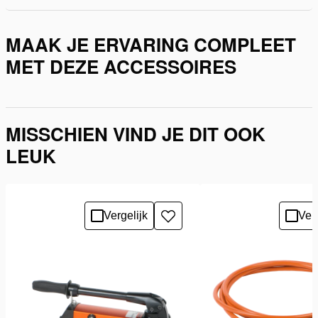
MAAK JE ERVARING COMPLEET
MET DEZE ACCESSOIRES
MISSCHIEN VIND JE DIT OOK
LEUK
Vergelijk
Verg
Toevoegen
aan
verlanglijst