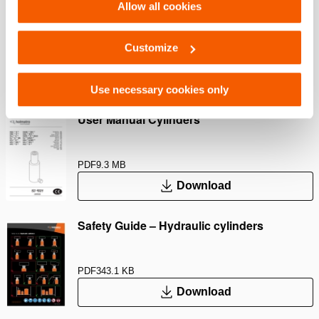
Allow all cookies
Safety Guide – Hydraulic hoses & couplers
Customize
PDF
445.7 KB
Download
Use necessary cookies only
User Manual Cylinders
PDF
9.3 MB
Download
Safety Guide – Hydraulic cylinders
PDF
343.1 KB
Download