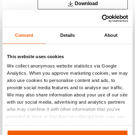
Download
Functies
Consent
Details
About
Tot 50% lichter vergeleken met stalen cilinders -
eenvoudig en ergonomisch te hanteren
This website uses cookies
Duo Powerring; een combinatie van een superieure
We collect anonymous website statistics via Google
afdichting en een extreem sterk composietlager voor een
Analytics. When you approve marketing cookies, we may
langere levensduur
also use cookies to personalise content and ads, to
XL-zadel beschermt de plunjer optimaal en geleidt de last
provide social media features and to analyse our traffic.
zo effectief mogelijk
We may also share information about your use of our site
Meer weergeven
with our social media, advertising and analytics partners
who may combine it with other information that you’ve
provided to them or that they’ve collected from your use
of their services. You can change your preferences via
Downloaden
Settings. See our
cookiestatement
.