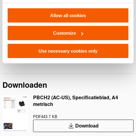
of their services. You can change your preferences via
Settings. See our
cookiestatement
.
Allow all cookies
Functies
Customize
Realtime diagnostiek
Directe feedback over het oplaadniveau en de conditie
Use necessary cookies only
van de accu.
Downloaden
PBCH2 (AC-US), Specificatieblad, A4
metrisch
PDF
443.7 KB
Download