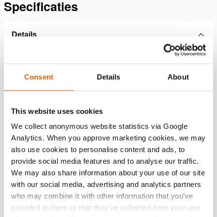
Specificaties
Details
Artikelnummer
101.003.244
Consent
Details
About
Basis specificaties
model
PBCH2 (AC-US)
This website uses cookies
We collect anonymous website statistics via Google
Analytics. When you approve marketing cookies, we may
Algemene specificaties
also use cookies to personalise content and ads, to
provide social media features and to analyse our traffic.
Afmetingen, gewicht en temperatuur
We may also share information about your use of our site
with our social media, advertising and analytics partners
who may combine it with other information that you’ve
Technical Drawing
provided to them or that they’ve collected from your use