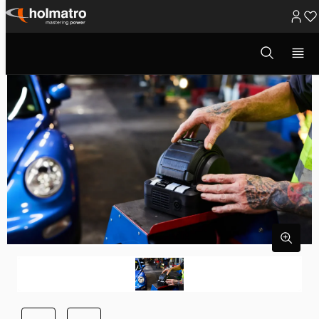
Ga
naar
Open
zoekvenster
inhoud