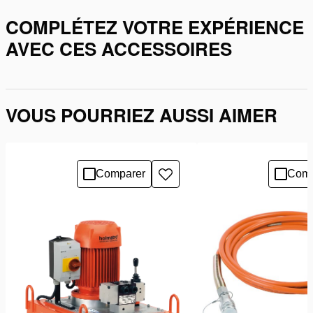
COMPLÉTEZ VOTRE EXPÉRIENCE
AVEC CES ACCESSOIRES
VOUS POURRIEZ AUSSI AIMER
Comparer
Comp
Ajouter
à
la
liste
de
souhaits