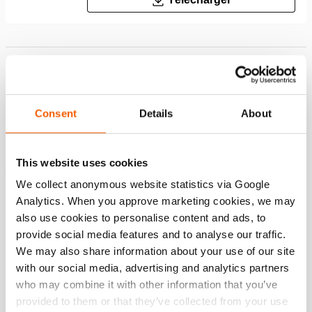
Caractéristiques
Tête plate ; évite d’endommager le piston, facile à
Consent
Details
About
remplacer par une tête oscillante
This website uses cookies
Téléchargements
We collect anonymous website statistics via Google
Analytics. When you approve marketing cookies, we may
Safety Guide – Hydraulic hoses & couplers
also use cookies to personalise content and ads, to
provide social media features and to analyse our traffic.
PDF
445.7 KB
We may also share information about your use of our site
with our social media, advertising and analytics partners
Télécharger
who may combine it with other information that you’ve
provided to them or that they’ve collected from your use
User Manual Cylinders