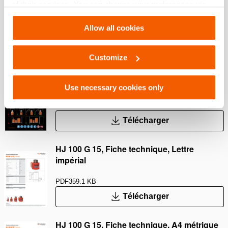
of their services. You can change your preferences via
Settings. See our
cookiestatement
.
Allow all cookies
PDF
9.3 MB
Télécharger
Customize
Safety Guide – Hydraulic cylinders
Use necessary cookies only
PDF
343.1 KB
Télécharger
HJ 100 G 15, Fiche technique, Lettre
impérial
PDF
359.1 KB
Télécharger
HJ 100 G 15, Fiche technique, A4 métrique